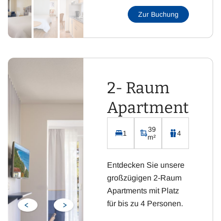
und Dusche
Zur Buchung
Flachbild-Fernseher
mit Sat-TV
Kostenloses WLAN
Integrierte Küchenzeile
inklusive Kühlschrank,
2- Raum
Kaffeemaschine,
Wasserkocher, Toaster
Apartment
und Cerankochfeld
39
1
4
m²
Entdecken Sie unsere
großzügigen 2-Raum
Apartments mit Platz
für bis zu 4 Personen.