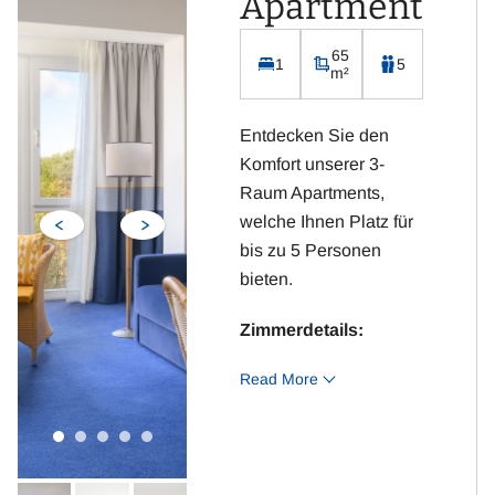
Apartment
Kostenloses WLAN
Integrierte Küchenzeile
65
1
5
inklusive Kühlschrank,
m²
Kaffeemaschine,
Wasserkocher, Toaster
Entdecken Sie den
und Cerankochfeld
Komfort unserer 3-
Raum Apartments,
welche Ihnen Platz für
bis zu 5 Personen
bieten.
Zimmerdetails:
Read More
2 Schlafzimmer mit
Doppelbett und 2
Betten
Wohnraum mit