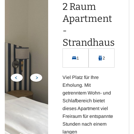
Badezimmer mit WC und
2 Raum
Dusche
Apartment
Flachbild-Fernseher mit
Sat-TV
-
Kostenloses WLAN
Strandhaus
Integrierte Küchenzeile
inklusive Kühlschrank,
Kaffeemaschine,
1
2
Wasserkocher, Toaster
und Cerankochfeld
Viel Platz für Ihre
Terrasse
Erholung. Mit
getrenntem Wohn- und
Highlight: Direkte Lage
Schlafbereich bietet
an der
dieses Apartment viel
Strandpromenade und
Freiraum für entspannte
Aussicht zum Meer.
Stunden nach einem
langen