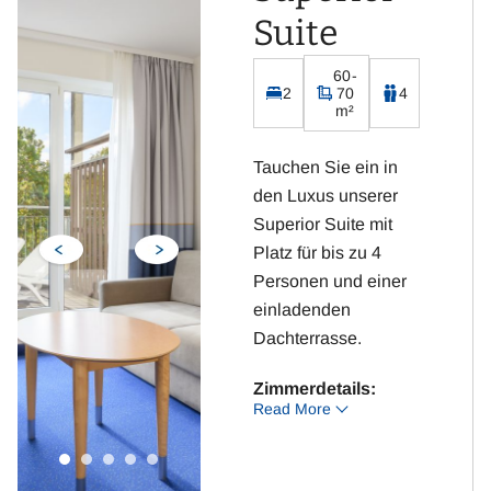
Kostenloses WLAN
Suite
60-
2
70
4
m²
Tauchen Sie ein in
den Luxus unserer
Superior Suite mit
Platz für bis zu 4
Personen und einer
einladenden
Dachterrasse.
Zimmerdetails:
Read More
2 Schlafzimmer mit
Doppelbetten