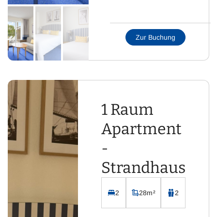
Wohnraum mit Sofa
Küche mit
Essbereich
Zur Buchung
Badezimmer mit WC
und Dusche
Flachbild-Fernseher
mit Sat-TV
Kostenloses WLAN
1 Raum
Apartment
-
Strandhaus
2
28m²
2