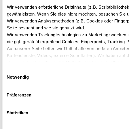
Wir verwenden erforderliche Drittinhalte (z.B. Scriptbiblioth
Gibt es Zimmer mit Meerblick?
gewährleisten. Wenn Sie dies nicht möchten, besuchen Sie un
Wir verwenden Analysemethoden (z.B. Cookies oder Fingerpr
Nein, das IFA Hotel Rügen bietet keine Zimmer mit
Seite besucht und wie sie genutzt wird.
Meerblick. Die Zimmer sind zur Promenaden- oder
Wir verwenden Trackingtechnologien zu Marketingzwecken und
Landseite ausgerichtet, profitieren jedoch von der
die ggf. geräteübergreifend Cookies, Fingerprints, Tracking-
unmittelbaren Nähe zum Strand.
Auf unserer Seite betten wir Drittinhalte von anderen Anbieter
Kartendienste, Videos, externe Schriftarten). Wir haben auf 
etwaiges Tracking durch den Drittanbieter keinen Einfluss.
Mit Ihrer Einstellung willigen Sie in die oben beschriebenen 
Einwilligungsauswahl
Einwilligung mit Wirkung für die Zukunft widerrufen. Mehr Inf
Notwendig
Wie weit ist der Strand von den
Datenschutzerklärung.
Zimmern entfernt?
Präferenzen
Der Strand liegt nur etwa 30 Meter vom Hotel entfernt
und ist mit wenigen Schritten erreichbar.
Statistiken