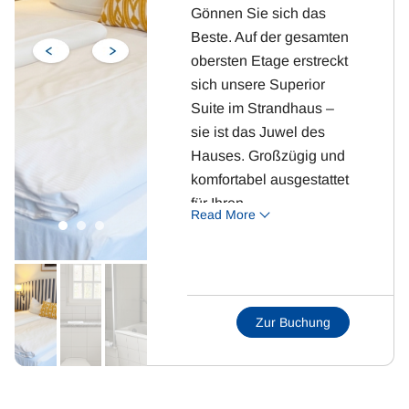
Gönnen Sie sich das
Beste. Auf der gesamten
obersten Etage erstreckt
sich unsere Superior
Suite im Strandhaus –
sie ist das Juwel des
Hauses. Großzügig und
komfortabel ausgestattet
für Ihren
Read More
unvergesslichen
Aufenthalt.
Highlight: Großer
Balkon in der obersten
Zur Buchung
Etage mit exklusivem
Ausblick.