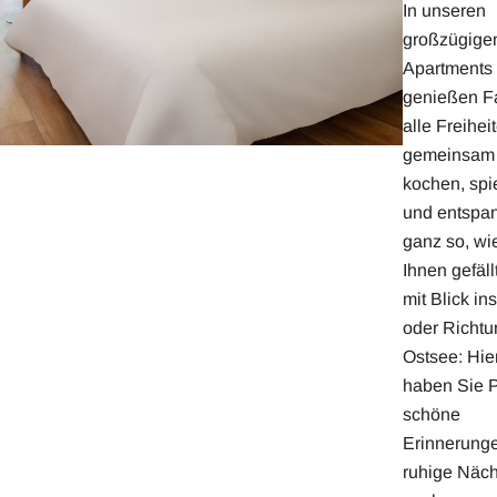
In unseren
großzügige
Apartments
genießen F
alle Freihei
gemeinsam
kochen, spi
und entspa
ganz so, wi
Ihnen gefäll
mit Blick in
oder Richtu
Ostsee: Hie
haben Sie Pl
schöne
Erinnerung
ruhige Näch