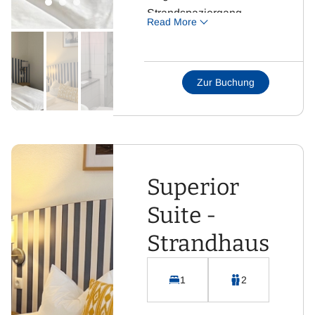
Strandspaziergang.
Read More
Highlight: Separater
Wohnbereich für
maximale Flexibilität
Zur Buchung
und eigener Terrasse.
Superior
Suite -
Strandhaus
1
2