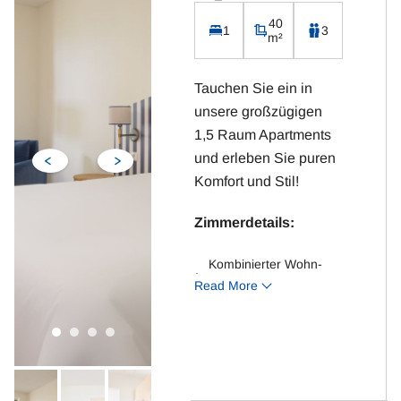
Kaffeemaschine,
40
1
3
m²
Wasserkocher, Toaster
und Cerankochfeld
Tauchen Sie ein in
unsere großzügigen
1,5 Raum Apartments
und erleben Sie puren
Komfort und Stil!
Zimmerdetails:
Kombinierter Wohn-
Read More
/Schlafraum
Doppelbett und
Schlafsessel
Separates Esszimmer
Badezimmer mit WC