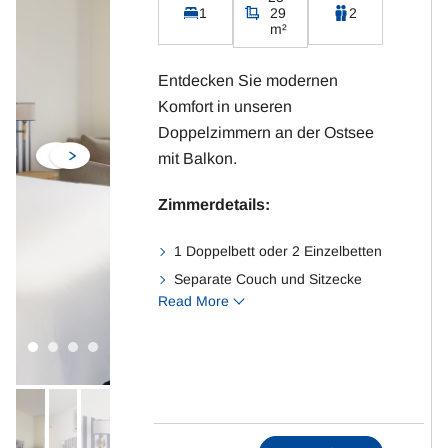
1
29
2
m²
Entdecken Sie modernen
Komfort in unseren
Doppelzimmern an der Ostsee
mit Balkon.
Zimmerdetails:
1 Doppelbett oder 2 Einzelbetten
Separate Couch und Sitzecke
Read More
Badezimmer mit WC und
Dusche
Fernseher mit Sat-TV
Kostenloses WLAN