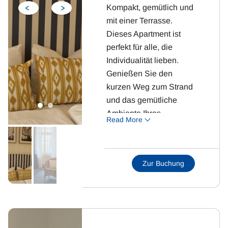
Kompakt, gemütlich und
mit einer Terrasse.
Dieses Apartment ist
perfekt für alle, die
Individualität lieben.
Genießen Sie den
kurzen Weg zum Strand
und das gemütliche
Ambiente Ihres
Read More
Feriendomizils.
Zimmerdetails:
Zur Buchung
1 Schlafzimmer mit
Doppelbett
Wohnraum mit
Essgruppe