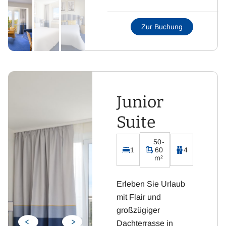
Schlafsessel und
Essgruppe
Zur Buchung
Badezimmer mit WC
und Dusche
Flachbild-Fernseher
mit Sat-TV
Kostenloses WLAN
Junior
Integrierte Küchenzeile
inklusive Kühlschrank,
Suite
Kaffeemaschine,
Wasserkocher, Toaster
50-
und Cerankochfeld
1
60
4
m²
Erleben Sie Urlaub
mit Flair und
großzügiger
Dachterrasse in