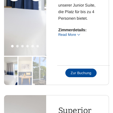
unserer Junior Suite,
die Platz für bis zu 4
Personen bietet.
Zimmerdetails:
Read More
Wohnraum mit
Schlafsofa
Schlafzimmer mit 2
Betten oder
Doppelbett
Zur Buchung
Küche mit
Essbereich
Badezimmer mit WC
und Dusche
Flachbild-Fernseher
Superior
mit Sat-TV