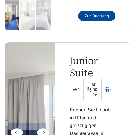
Schlafsessel und
Essgruppe
Zur Buchung
Badezimmer mit WC
und Dusche
Flachbild-Fernseher
mit Sat-TV
Kostenloses WLAN
Junior
Integrierte Küchenzeile
inklusive Kühlschrank,
Suite
Kaffeemaschine,
Wasserkocher, Toaster
50-
und Cerankochfeld
1
60
4
m²
Erleben Sie Urlaub
mit Flair und
großzügiger
Dachterrasse in