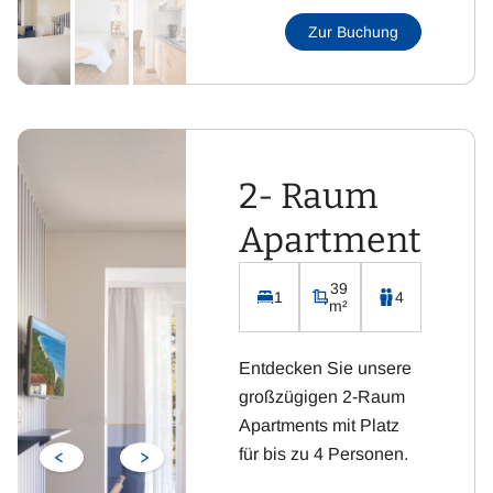
und Dusche
Zur Buchung
Flachbild-Fernseher
mit Sat-TV
Kostenloses WLAN
Integrierte Küchenzeile
inklusive Kühlschrank,
2- Raum
Kaffeemaschine,
Wasserkocher, Toaster
Apartment
und Cerankochfeld
39
1
4
m²
Entdecken Sie unsere
großzügigen 2-Raum
Apartments mit Platz
für bis zu 4 Personen.