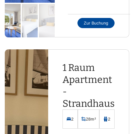
Wohnraum mit Sofa
Küche mit
Essbereich
Zur Buchung
Badezimmer mit WC
und Dusche
Flachbild-Fernseher
mit Sat-TV
Kostenloses WLAN
1 Raum
Apartment
-
Strandhaus
2
28m²
2