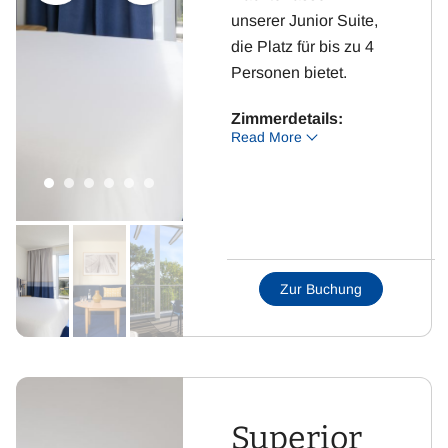
unserer Junior Suite,
die Platz für bis zu 4
Personen bietet.
Zimmerdetails:
Read More
Wohnraum mit
Schlafsofa
Schlafzimmer mit 2
Betten oder
Doppelbett
Zur Buchung
Küche mit
Essbereich
Badezimmer mit WC
und Dusche
Flachbild-Fernseher
Superior
mit Sat-TV