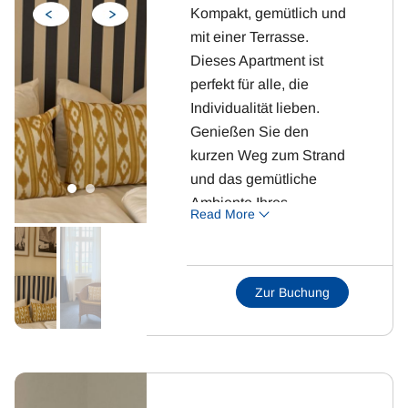
Kompakt, gemütlich und
mit einer Terrasse.
Dieses Apartment ist
perfekt für alle, die
Individualität lieben.
Genießen Sie den
kurzen Weg zum Strand
und das gemütliche
Ambiente Ihres
Read More
Feriendomizils.
Zimmerdetails:
Zur Buchung
1 Schlafzimmer mit
Doppelbett
Wohnraum mit
Essgruppe