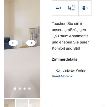
Kaffeemaschine,
40
1
3
m²
Wasserkocher, Toaster
und Cerankochfeld
Tauchen Sie ein in
unsere großzügigen
1,5 Raum Apartments
und erleben Sie puren
Komfort und Stil!
Zimmerdetails:
Kombinierter Wohn-
Read More
/Schlafraum
Doppelbett und
Schlafsessel
Separates Esszimmer
Badezimmer mit WC