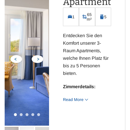
Apartment
Kostenloses WLAN
Integrierte Küchenzeile
65
1
5
inklusive Kühlschrank,
m²
Kaffeemaschine,
Wasserkocher, Toaster
Entdecken Sie den
und Cerankochfeld
Komfort unserer 3-
Raum Apartments,
welche Ihnen Platz für
bis zu 5 Personen
bieten.
Zimmerdetails:
Read More
2 Schlafzimmer mit
Doppelbett und 2
Betten
Wohnraum mit