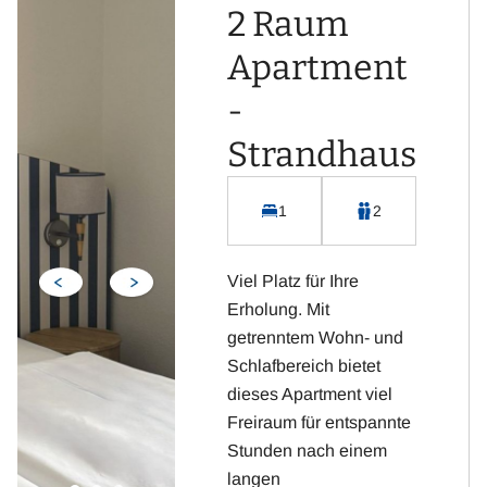
Badezimmer mit WC und
2 Raum
Dusche
Apartment
Flachbild-Fernseher mit
Sat-TV
-
Kostenloses WLAN
Strandhaus
Integrierte Küchenzeile
inklusive Kühlschrank,
Kaffeemaschine,
1
2
Wasserkocher, Toaster
und Cerankochfeld
Viel Platz für Ihre
Terrasse
Erholung. Mit
getrenntem Wohn- und
Highlight: Direkte Lage
Schlafbereich bietet
an der
dieses Apartment viel
Strandpromenade und
Freiraum für entspannte
Aussicht zum Meer.
Stunden nach einem
langen