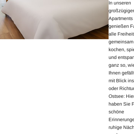
In unseren
großzügige
Apartments
genießen F
alle Freihei
gemeinsam
kochen, spi
und entspa
ganz so, wi
Ihnen gefäll
mit Blick in
oder Richtu
Ostsee: Hie
haben Sie Pl
schöne
Erinnerung
ruhige Näch