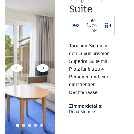
Kostenloses WLAN
Suite
60-
2
70
4
m²
Tauchen Sie ein in
den Luxus unserer
Superior Suite mit
Platz für bis zu 4
Personen und einer
einladenden
Dachterrasse.
Zimmerdetails:
Read More
2 Schlafzimmer mit
Doppelbetten