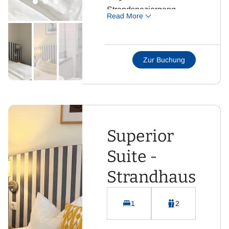
Strandspaziergang.
Read More
Highlight: Separater
Wohnbereich für
maximale Flexibilität
Zur Buchung
und eigener Terrasse.
Superior
Suite -
Strandhaus
1
2