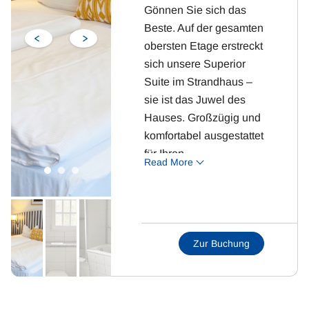
Gönnen Sie sich das
Beste. Auf der gesamten
obersten Etage erstreckt
sich unsere Superior
Suite im Strandhaus –
sie ist das Juwel des
Hauses. Großzügig und
komfortabel ausgestattet
für Ihren
Read More
unvergesslichen
Aufenthalt.
Highlight: Großer
Balkon in der obersten
Zur Buchung
Etage mit exklusivem
Ausblick.