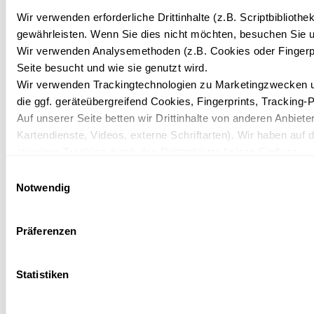
Wir verwenden erforderliche Drittinhalte (z.B. Scriptbiblioth
Gibt es Zimmer mit Meerblick?
gewährleisten. Wenn Sie dies nicht möchten, besuchen Sie un
Wir verwenden Analysemethoden (z.B. Cookies oder Fingerpr
Nein, das IFA Hotel Rügen bietet keine Zimmer mit
Seite besucht und wie sie genutzt wird.
Meerblick. Die Zimmer sind zur Promenaden- oder
Wir verwenden Trackingtechnologien zu Marketingzwecken und
Landseite ausgerichtet, profitieren jedoch von der
die ggf. geräteübergreifend Cookies, Fingerprints, Tracking-
unmittelbaren Nähe zum Strand.
Auf unserer Seite betten wir Drittinhalte von anderen Anbieter
Kartendienste, Videos, externe Schriftarten). Wir haben auf 
etwaiges Tracking durch den Drittanbieter keinen Einfluss.
Mit Ihrer Einstellung willigen Sie in die oben beschriebenen 
Einwilligungsauswahl
Einwilligung mit Wirkung für die Zukunft widerrufen. Mehr Inf
Notwendig
Wie weit ist der Strand von den
Datenschutzerklärung.
Zimmern entfernt?
Präferenzen
Der Strand liegt nur etwa 30 Meter vom Hotel entfernt
und ist mit wenigen Schritten erreichbar.
Statistiken