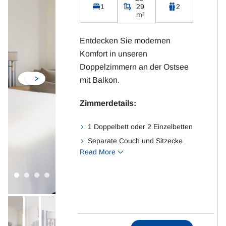
1
29
2
m²
Entdecken Sie modernen
Komfort in unseren
Doppelzimmern an der Ostsee
mit Balkon.
Zimmerdetails:
1 Doppelbett oder 2 Einzelbetten
Separate Couch und Sitzecke
Read More
Badezimmer mit WC und
Dusche
Fernseher mit Sat-TV
Kostenloses WLAN