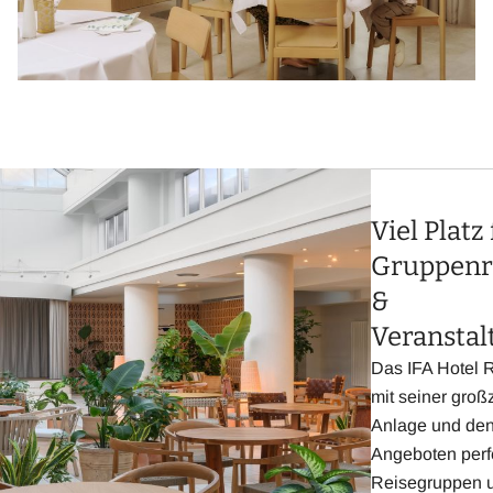
Viel Platz
Gruppenr
&
Veransta
Das IFA Hotel R
mit seiner gro
Anlage und den 
Angeboten perfe
Reisegruppen 