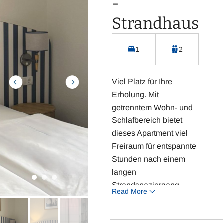
-
Kostenloses WLAN
Strandhaus
Integrierte Küchenzeile
inklusive Kühlschrank,
Kaffeemaschine,
1
2
Wasserkocher, Toaster
und Cerankochfeld
Viel Platz für Ihre
Terrasse
Erholung. Mit
getrenntem Wohn- und
Highlight: Direkte Lage
Schlafbereich bietet
an der
dieses Apartment viel
Strandpromenade und
Freiraum für entspannte
Aussicht zum Meer.
Stunden nach einem
langen
Strandspaziergang.
Read More
Highlight: Separater
Wohnbereich für