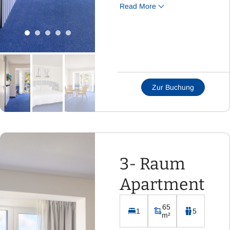
Read More
Doppelbett und
Schlafsofa
Esszimmer mit
Schlafsessel oder
Wohnraum mit
Schlafsofa &
Zur Buchung
separatem
Schlafzimmer mit 2
Betten
Badezimmer mit WC
und Dusche
3- Raum
Flachbild-Fernseher
mit Sat-TV
Apartment
Kostenloses WLAN
Integrierte Küchenzeile
65
1
5
inklusive Kühlschrank,
m²
Kaffeemaschine,