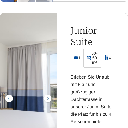
Flachbild-Fernseher
mit Sat-TV
Kostenloses WLAN
Junior
Integrierte Küchenzeile
inklusive Kühlschrank,
Suite
Kaffeemaschine,
Wasserkocher, Toaster
50-
und Cerankochfeld
1
60
4
m²
Erleben Sie Urlaub
mit Flair und
großzügiger
Dachterrasse in
unserer Junior Suite,
die Platz für bis zu 4
Personen bietet.