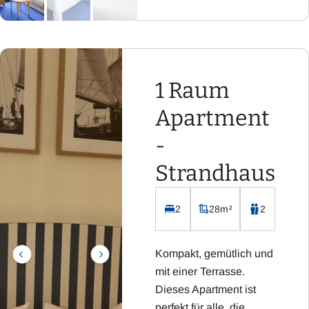
und Dusche
Flachbild-Fernseher
mit Sat-TV
Kostenloses WLAN
1 Raum
Apartment
-
Strandhaus
2
28m²
2
Kompakt, gemütlich und
mit einer Terrasse.
Dieses Apartment ist
perfekt für alle, die