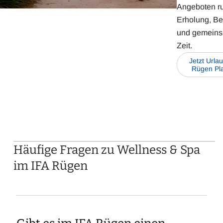
Angeboten r
Erholung, B
und gemein
Zeit.
Jetzt Urla
Rügen Pl
Häufige Fragen zu Wellness & Spa
im IFA Rügen