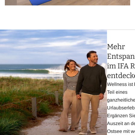
Mehr
Entspa
im IFA 
entdeck
Wellness ist 
Teil eines
ganzheitlich
Urlaubserleb
Ergänzen Sie
Auszeit an d
Ostsee mit w