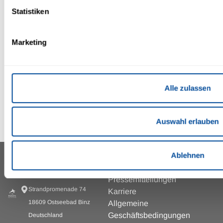
Statistiken
Silvester-Angebot
IFA Rügen | Silvesterangebot 5 Übernachtungen inkl.
Silvesterfeier
Marketing
Alle zulassen
Einzelheiten
Zur Buchung
Auswahl erlauben
Ablehnen
IFA RÜGEN HOTEL &
INFORMATIONEN & SERVICES
FERIENPARK *** SUPERIOR
Pressemitteilungen
Strandpromenade 74
Karriere
18609 Ostseebad Binz
Allgemeine
Geschäftsbedingungen
Deutschland