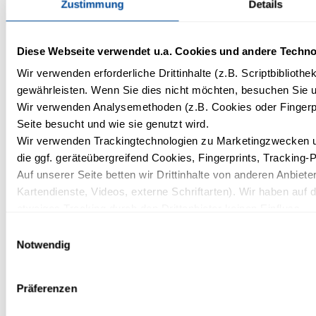
Zustimmung
Details
Weihnachten 2026
Weihnachtsangebot 2026 | IFA Rügen - 4 Nächte ab
Diese Webseite verwendet u.a. Cookies und andere Techno
592,- Euro pro Person
Wir verwenden erforderliche Drittinhalte (z.B. Scriptbiblioth
gewährleisten. Wenn Sie dies nicht möchten, besuchen Sie un
Wir verwenden Analysemethoden (z.B. Cookies oder Fingerpr
Seite besucht und wie sie genutzt wird.
Einzelheiten
Zur Buchung
Wir verwenden Trackingtechnologien zu Marketingzwecken und
die ggf. geräteübergreifend Cookies, Fingerprints, Tracking-
Auf unserer Seite betten wir Drittinhalte von anderen Anbieter
Kartendienste, Videos, externe Schriftarten). Wir haben auf 
etwaiges Tracking durch den Drittanbieter keinen Einfluss.
Mit Ihrer Einstellung willigen Sie in die oben beschriebenen 
Einwilligungsauswahl
Einwilligung mit Wirkung für die Zukunft widerrufen. Mehr Inf
Notwendig
Datenschutzerklärung.
Präferenzen