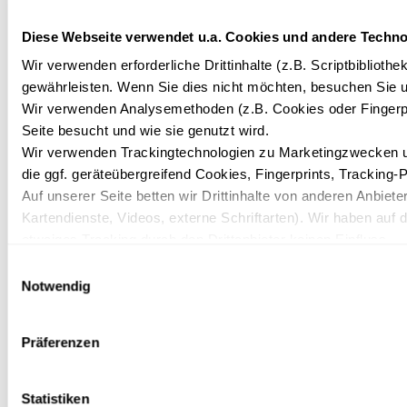
wie dem
Nationalpa
Diese Webseite verwendet u.a. Cookies und andere Techno
Jasmund
Wir verwenden erforderliche Drittinhalte (z.B. Scriptbiblioth
» Perfekt fü
gewährleisten. Wenn Sie dies nicht möchten, besuchen Sie un
Familienurl
Wir verwenden Analysemethoden (z.B. Cookies oder Fingerpr
Paarurlaub
Seite besucht und wie sie genutzt wird.
Aktivurlaub
Wir verwenden Trackingtechnologien zu Marketingzwecken und
die ggf. geräteübergreifend Cookies, Fingerprints, Tracking-
Urlaub mit
Auf unserer Seite betten wir Drittinhalte von anderen Anbieter
Kartendienste, Videos, externe Schriftarten). Wir haben auf 
etwaiges Tracking durch den Drittanbieter keinen Einfluss.
Mit Ihrer Einstellung willigen Sie in die oben beschriebenen 
Einwilligungsauswahl
Einwilligung mit Wirkung für die Zukunft widerrufen. Mehr Inf
Notwendig
Serviceleistungen gegen Gebühr
Datenschutzerklärung.
»Hunde: 10,00 € pro Tier und Nacht
Präferenzen
»Hotelparkhaus: 10,00 EUR pro Kfz / Nacht
» Zugang zu weiteren Wellnessangeboten gegen Gebühr
Statistiken
» Fahrradverleih im Hotel gegen Gebühr möglich