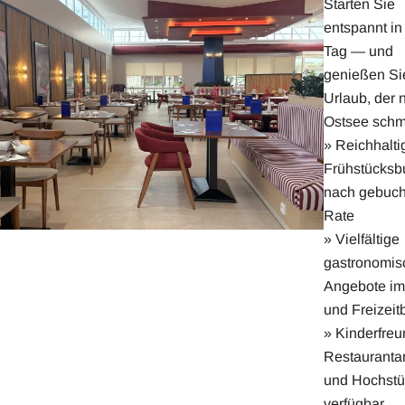
Starten Sie
entspannt in
Tag — und
genießen Si
Urlaub, der 
Ostsee schm
» Reichhalti
Frühstücksbu
nach gebuch
Rate
» Vielfältige
gastronomis
Angebote im
und Freizeit
» Kinderfreu
Restauranta
und Hochstü
verfügbar