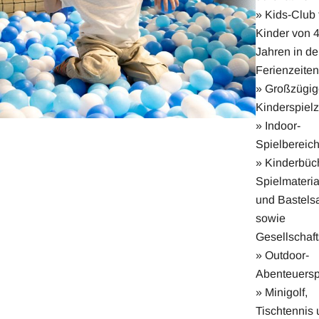
» Kids-Club 
Kinder von 4
Jahren in d
Ferienzeiten
» Großzügig
Kinderspiel
» Indoor-
Spielbereic
» Kinderbüc
Spielmateria
und Bastels
sowie
Gesellschaft
» Outdoor-
Abenteuersp
» Minigolf,
Tischtennis