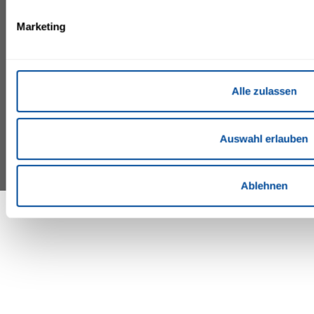
+49 38393 90
Fragen & Antworten
+49 38393 920 30
Marketing
Gutscheinanfrage
Inklusivleistungen
Gästemappe
Alle zulassen
©IFA by Lopesan Hotels 2026
Auswahl erlauben
Ablehnen