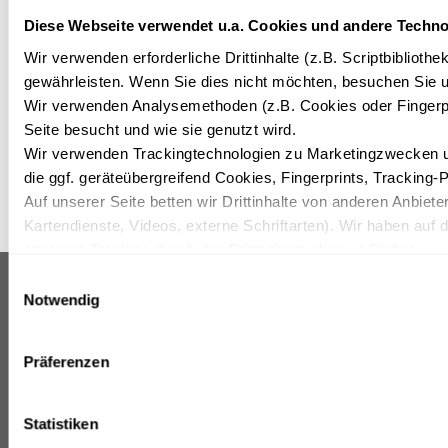
KOMMENTAR
Diese Webseite verwendet u.a. Cookies und andere Techno
Wir verwenden erforderliche Drittinhalte (z.B. Scriptbiblioth
gewährleisten. Wenn Sie dies nicht möchten, besuchen Sie un
Wir verwenden Analysemethoden (z.B. Cookies oder Fingerpr
Seite besucht und wie sie genutzt wird.
Wir verwenden Trackingtechnologien zu Marketingzwecken und
die ggf. geräteübergreifend Cookies, Fingerprints, Tracking-
Auf unserer Seite betten wir Drittinhalte von anderen Anbieter
Kartendienste, Videos, externe Schriftarten). Wir haben auf 
etwaiges Tracking durch den Drittanbieter keinen Einfluss.
Mit Ihrer Einstellung willigen Sie in die oben beschriebenen 
Einwilligungsauswahl
Einwilligung mit Wirkung für die Zukunft widerrufen. Mehr Inf
Notwendig
IFA RÜGEN HOTEL &
INFORMATIONEN & SERVICES
FERIENPARK *** SUPERIOR
Datenschutzerklärung.
Pressemitteilungen
Strandpromenade 74
Karriere
Präferenzen
18609 Ostseebad Binz
Allgemeine
Geschäftsbedingungen
Deutschland
Impressum
Statistiken
reservierung.iru@lopesan.com
Site Map