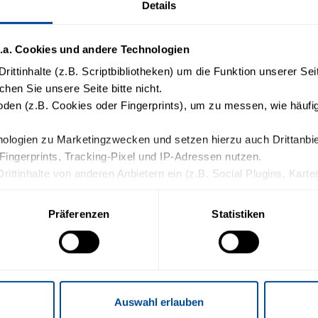
Details
.a. Cookies und andere Technologien
rittinhalte (z.B. Scriptbibliotheken) um die Funktion unserer Se
chen Sie unsere Seite bitte nicht.
en (z.B. Cookies oder Fingerprints), um zu messen, wie häufig
logien zu Marketingzwecken und setzen hierzu auch Drittanbiete
Fingerprints, Tracking-Pixel und IP-Adressen nutzen.
Drittinhalte von anderen Anbietern ein (z.B. Social Plugins, Kart
die weitere Datenverarbeitung und ein etwaiges Tracking durch de
Präferenzen
Statistiken
n Sie in die oben beschriebenen Vorgänge ein. Sie können Ihre Ein
ormationen finden Sie in unserer Datenschutzerklärung.
n Button „Anmelden“ erklären Sie Ihre Einwilligung in die Verarbeitung Ihrer angegebenen Daten
wsletter. Zuvor erhalten Sie noch eine Abfrage der Bestätigung Ihrer Anmeldung. Ihre Einwillig
Auswahl erlauben
kung für die Zukunft widerrufen.