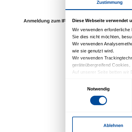
Zustimmung
Diese Webseite verwendet u
Anmeldung zum IFA Gruppenreisen Newsletter
Wir verwenden erforderliche D
Sie dies nicht möchten, besu
E-Mail*
Wir verwenden Analysemethod
wie sie genutzt wird.
Wir verwenden Trackingtechno
Firma
geräteübergreifend Cookies, 
Auf unserer Seite betten wir 
Name
Schriftarten). Wir haben auf 
Einwilligungsauswahl
Einfluss.
Notwendig
Mit Ihrer Einstellung willige
Vorname
Zukunft widerrufen. Mehr Inf
Mit Klick auf de
ausgewählten Ne
Ablehnen
jederzeit mit Wir