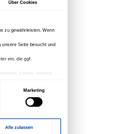
Über Cookies
ite zu gewährleisten. Wenn
 unsere Seite besucht und
r ein, die ggf.
endienste, Videos, externe
n Drittanbieter keinen
Marketing
willigung mit Wirkung für die
 zum Versand der
ung können Sie
Alle zulassen