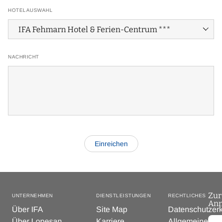
HOTELAUSWAHL
NACHRICHT
Zur
UNTERNEHMEN
DIENSTLEISTUNGEN
RECHTLICHES
An
Über IFA
Site Map
Datenschutzer
Über Lopesan
Karriere
Allgemeine