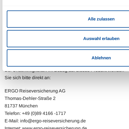
Im Rahmen Ihrer Online-Reservierung bieten wir Ihnen die
Alle zulassen
Möglichkeit zum zusätzlichen Abschluss eine
Reiseversicherung über unseren Partner "ERGO
Reiseversicherung".
Auswahl erlauben
Bitte beachten Sie, dass diese Zusatzleistung lediglich
Ablehnen
von uns empfohlen/vermittelt wird.
Bei Unstimmigkeiten im Bezug auf dieses Produkt wenden
Sie sich bitte direkt an:
ERGO Reiseversicherung AG
Thomas-Dehler-Straße 2
81737 München
Telefon: +49 (0)89 4166 -1717
E-Mail:
info@ergo-reiseversicherung.de
Internet: www.ergo-reiseversicherung.de