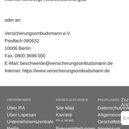
oder an:
Versicherungsombudsmann e.V.
Postfach 080632
10006 Berlin
Fax: 0800 3699 000
E-Mail:
beschwerde@versicherungsombudsmann.de
Internet: https://www.versicherungsombudsmann.de
Zur
UNTERNEHMEN
DIENSTLEISTUNGEN
RECHTLICHES
An
Über IFA
Site Map
Datenschutzer
Über Lopesan
Karriere
Allgemeine
PR & NEWS
Unternehmenszentrale
Geschäftsbedi
Berlin
Pressemitteilungen
Impressum