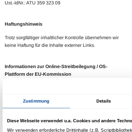
Ust.-IdNr.: ATU 359 323 09
Haftungshinweis
Trotz sorgfältiger inhaltlicher Kontrolle übernehmen wir
keine Haftung für die Inhalte externer Links.
Informationen zur Online-Streitbeilegung / OS-
Plattform der EU-Kommission
Nach geltendem Recht sind wir verpflichtet, Verbraucher
auf die Existenz der Europäischen Online-
Zustimmung
Details
Streitbeilegungs-Plattform hinzuweisen, die für die
Beilegung von Streitigkeiten genutzt werden kann, ohne
dass ein Gericht eingeschaltet werden muss. Für die
Diese Webseite verwendet u.a. Cookies und andere Techno
Einrichtung der Plattform ist die Europäische Kommission
Wir verwenden erforderliche Drittinhalte (z.B. Scriptbiblioth