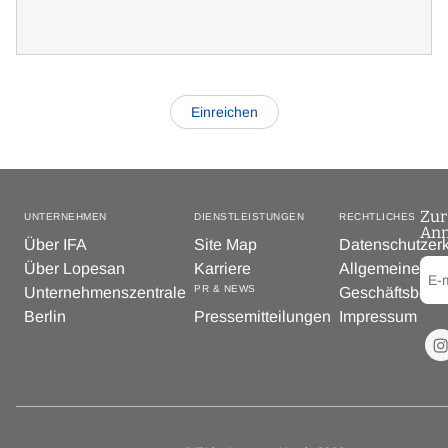
Zur
UNTERNEHMEN
DIENSTLEISTUNGEN
RECHTLICHES
An
Über IFA
Site Map
Datenschutzer
Über Lopesan
Karriere
Allgemeine
PR & NEWS
Unternehmenszentrale
Geschäftsbedi
Berlin
Pressemitteilungen
Impressum