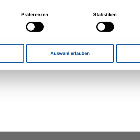
die weitere Datenverarbeitung und ein etwaiges Tracking durch de
Präferenzen
Statistiken
n Sie in die oben beschriebenen Vorgänge ein. Sie können Ihre Ein
ormationen finden Sie in unserer Datenschutzerklärung.
Auswahl erlauben