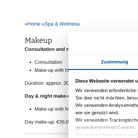
»
Home
»
Spa & Wellness
Makeup
Consultation and make-up
Zustimmung
Consultation
Make-up with high-quality products
Diese Webseite verwendet u
Duration: approx. 30 minutes | Price: €60.00
Wir verwenden erforderliche D
Day & night make-up
Sie dies nicht möchten, besu
Wir verwenden Analysemethod
Make-up with high-quality products
wie sie genutzt wird.
Wir verwenden Trackingtechno
Day make-up: €35.00
geräteübergreifend Cookies, 
Auf unserer Seite betten wir 