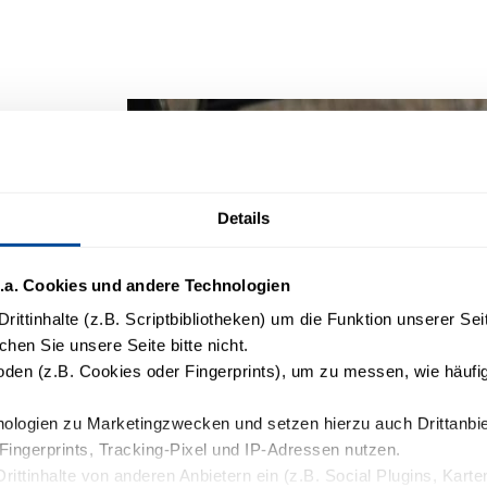
Details
.a. Cookies und andere Technologien
rittinhalte (z.B. Scriptbibliotheken) um die Funktion unserer Se
chen Sie unsere Seite bitte nicht.
en (z.B. Cookies oder Fingerprints), um zu messen, wie häufig
logien zu Marketingzwecken und setzen hierzu auch Drittanbiete
Fingerprints, Tracking-Pixel und IP-Adressen nutzen.
Drittinhalte von anderen Anbietern ein (z.B. Social Plugins, Kart