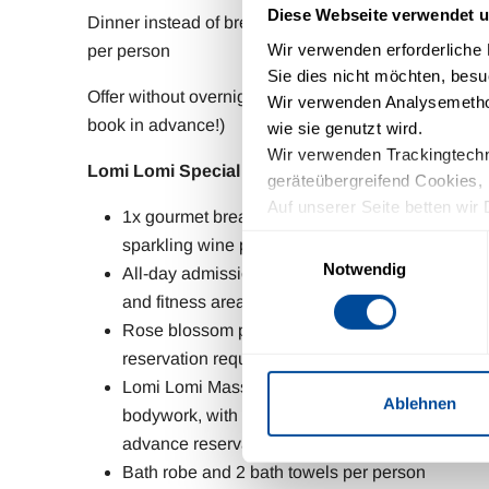
Diese Webseite verwendet u
Dinner instead of breakfast for an additional €13.00
Wir verwenden erforderliche D
per person
Sie dies nicht möchten, besu
Offer without overnight stay for day guests (please
Wir verwenden Analysemethod
book in advance!)
wie sie genutzt wird.
Wir verwenden Trackingtechno
Lomi Lomi Special - Day Spa DELUXE
geräteübergreifend Cookies, 
Auf unserer Seite betten wir 
1x gourmet breakfast buffet with 1 glass of
Schriftarten). Wir haben auf 
Einwilligungsauswahl
sparkling wine per person
Einfluss.
Notwendig
All-day admission to the swimming pool, sauna
Mit Ihrer Einstellung willige
and fitness area
Zukunft widerrufen. Mehr Inf
Rose blossom peeling (approx. 20 min,
reservation requested)
Lomi Lomi Massage (approx. 90 min energetic
Ablehnen
bodywork, with rest period approx. 120 min,
advance reservation requested)
Bath robe and 2 bath towels per person