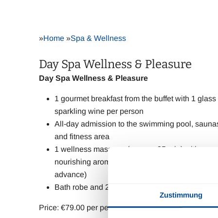
»
Home
»
Spa & Wellness
Day Spa Wellness & Pleasure
Day Spa Wellness & Pleasure
1 gourmet breakfast from the buffet with 1 glass 
sparkling wine per person
All-day admission to the swimming pool, sauna
and fitness area
1 wellness massage (approx. 25 min) with
nourishing aromatic oils (please reserve in
advance)
Bath robe and 2 bath towels per person
Zustimmung
Price: €79.00 per person