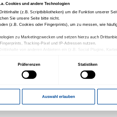
.a. Cookies und andere Technologien
rittinhalte (z.B. Scriptbibliotheken) um die Funktion unserer Se
chen Sie unsere Seite bitte nicht.
en (z.B. Cookies oder Fingerprints), um zu messen, wie häufig
logien zu Marketingzwecken und setzen hierzu auch Drittanbiete
Fingerprints, Tracking-Pixel und IP-Adressen nutzen.
Drittinhalte von anderen Anbietern ein (z.B. Social Plugins, Kart
die weitere Datenverarbeitung und ein etwaiges Tracking durch de
Präferenzen
Statistiken
s
n Sie in die oben beschriebenen Vorgänge ein. Sie können Ihre Ein
ormationen finden Sie in unserer Datenschutzerklärung.
Auswahl erlauben