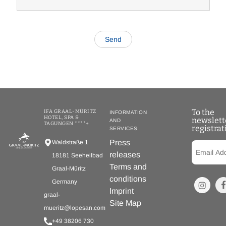
To the
IFA GRAAL-MÜRITZ
INFORMATION
HOTEL, SPA &
newslett
AND
TAGUNGEN ****+
registrat
SERVICES
Press
Waldstraße 1
releases
18181 Seeheilbad
Terms and
Graal-Müritz
conditions
Germany
Imprint
graal-
Site Map
mueritz@lopesan.com
+49 38206 730