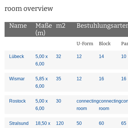
room overview
Name
Maße
m2
Bestuhlungsarte
(m)
U-Form
Block
Pa
Lübeck
5,00 x
32
12
14
10
6,00
Wismar
5,85 x
35
12
16
16
6,00
Rostock
5,00 x
30
connecting
connecting
con
6,00
room
room
Stralsund
18,50 x
120
50
60
65