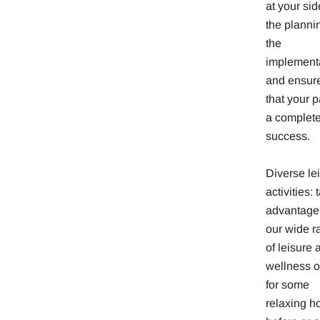
at your sid
the planni
the
implementa
and ensur
that your p
a complet
success.
Diverse le
activities: 
advantage
our wide r
of leisure 
wellness o
for some
relaxing h