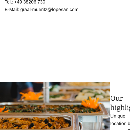
Tel.: +49 38206 730
E-Mail:
graal-mueritz@lopesan.com
Our
highli
Unique
location 