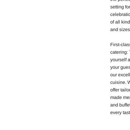
setting fo
celebrati
of all kin
and sizes
First-clas
catering: 
yourself 
your gues
our excel
cuisine. 
offer tailo
made me
and buffet
every tast