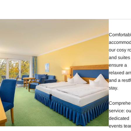
Comfortab
accommoda
our cosy 
and suites
ensure a
relaxed arr
and a restf
stay.
Comprehe
service: ou
dedicated
events tea