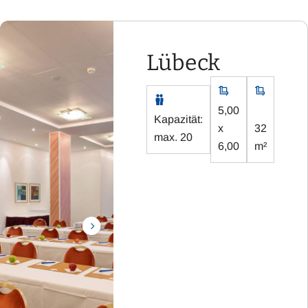
Lübeck
5,00
Kapazität:
x
32
max. 20
6,00
m²