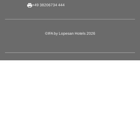
+49 38206734 444
©IFA by Lopesan Hotels 2026