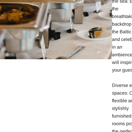
the sea: 
the
breathtak
backdrop 
the Balti
and celeb
in an
ambience
will inspi
your gues
Diverse e
spaces: 
flexible a
stylishly
furnished
rooms pr
the perfec