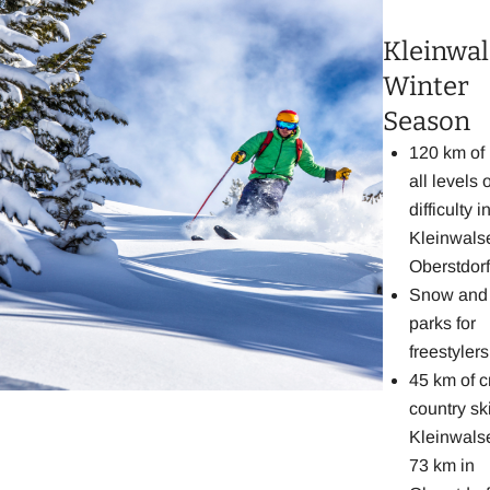
Kleinwal
Winter
Season
120 km of 
all levels o
difficulty i
Kleinwalse
Oberstdorf
Snow and 
parks for
freestylers
45 km of c
country ski
Kleinwalse
73 km in