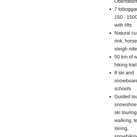
Oberstdorf
7 tobogga
150 - 1500
with lifts
Natural cu
rink, hors
sleigh rid
50 km of w
hiking trai
8 ski and
snowboar
schools
Guided tou
snowshoe 
ski touring
walking, t
skiing,
snowbiking