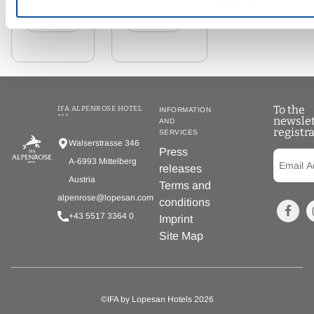
tours, hiking
tours,
Details
Details
canyoning,
mountain bike
tours,
mountaineering,
climbing
courses,...
To the
IFA ALPENROSE HOTEL
INFORMATION
***
newslet
AND
registr
SERVICES
Walserstrasse 346
Press
A-6993 Mittelberg
releases
Austria
Terms and
alpenrose@lopesan.com
conditions
+43 5517 3364 0
Imprint
Site Map
©IFA by Lopesan Hotels 2026