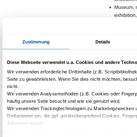
Museum, s
exhibition,
mountain 
Breitachk
gorge
Zustimmung
Details
See and e
Kleinwalse
Diese Webseite verwendet u.a. Cookies und andere Techno
above
Ifen ski re
Wir verwenden erforderliche Drittinhalte (z.B. Scriptbiblioth
(01:20 min
Seite zu gewährleisten. Wenn Sie dies nicht möchten, besuch
nicht.
Kanzelwan
Wir verwenden Analysemethoden (z.B. Cookies oder Fingerp
resort (03
häufig unsere Seite besucht und wie sie genutzt wird.
Walmendi
Wir verwenden Trackingtechnologien zu Marketingzwecken u
Horn ski r
Drittanbieter ein, die ggf. geräteübergreifend Cookies, Finger
(01:15 min
Adressen nutzen.
Auf unserer Seite betten wir Drittinhalte von anderen Anbieter