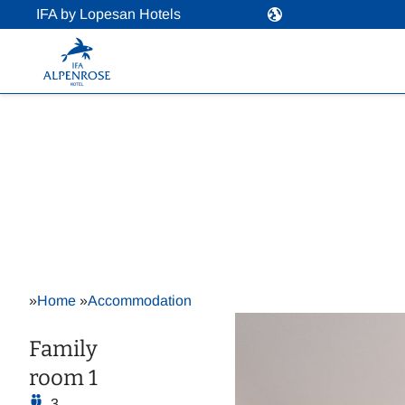
IFA by Lopesan Hotels
»
Home
»
Accommodation
Family
room 1
3