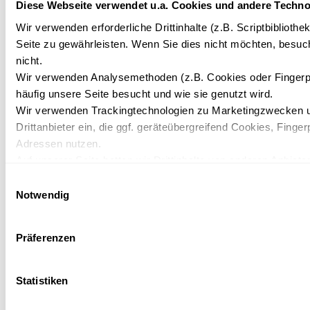
Diese Webseite verwendet u.a. Cookies und andere Techno
The visitor's tax
in Kleinwalsertal
Wir verwenden erforderliche Drittinhalte (z.B. Scriptbiblioth
is €3.90 per
Seite zu gewährleisten. Wenn Sie dies nicht möchten, besuch
person/night
nicht.
Wir verwenden Analysemethoden (z.B. Cookies oder Fingerp
(from 14 years of
häufig unsere Seite besucht und wie sie genutzt wird.
age) and is not
Wir verwenden Trackingtechnologien zu Marketingzwecken u
included in the
Drittanbieter ein, die ggf. geräteübergreifend Cookies, Finger
room price. From
Adressen nutzen.
01/12/2024, the
Auf unserer Seite betten wir Drittinhalte von anderen Anbieter
visitor's tax will
Kartendienste, Videos, externe Schriftarten). Wir haben auf 
Einwilligungsauswahl
be €4.40 per
und ein etwaiges Tracking durch den Drittanbieter keinen Ein
Notwendig
person/night.
Mit Ihrer Einstellung willigen Sie in die oben beschriebenen 
Einwilligung mit Wirkung für die Zukunft widerrufen. Mehr Inf
Präferenzen
Book Now
unserer Datenschutzerklärung.
Statistiken