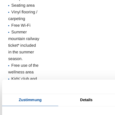
Seating area
Vinyl flooring /
carpeting
Free Wi-Fi
Summer
mountain railway
ticket* included
in the summer
season.
Free use of the
wellness area
Kids' club and
childcare
(availability
depends on the
Zustimmung
Details
season)