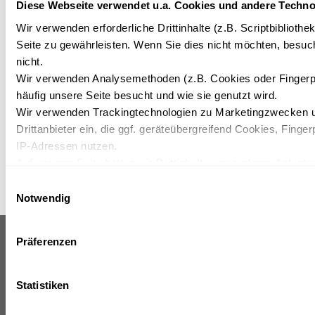
No matter which package you choose, an unforgettable
Diese Webseite verwendet u.a. Cookies und andere Techno
stay awaits you at the IFA Alpenhof Wildental. Book today
Wir verwenden erforderliche Drittinhalte (z.B. Scriptbiblioth
and experience the beauty of the Austrian Alps in our cosy
Seite zu gewährleisten. Wenn Sie dies nicht möchten, besuch
hotel.
nicht.
Wir verwenden Analysemethoden (z.B. Cookies oder Fingerp
häufig unsere Seite besucht und wie sie genutzt wird.
Wir verwenden Trackingtechnologien zu Marketingzwecken u
Drittanbieter ein, die ggf. geräteübergreifend Cookies, Finger
IP-Adressen nutzen.
Auf unserer Seite betten wir Drittinhalte von anderen Anbieter
Kartendienste, Videos, externe Schriftarten). Wir haben auf d
Einwilligungsauswahl
Datenverarbeitung und ein etwaiges Tracking durch den Dritt
Notwendig
Mit Ihrer Einstellung willigen Sie in die oben beschriebenen 
Ihre Einwilligung mit Wirkung für die Zukunft widerrufen. Meh
Präferenzen
unserer Datenschutzerklärung.
To the
IFA ALPENHOF
INFORMATION
WILDENTAL ****
newslet
AND
registra
SERVICES
Höfle 8
Statistiken
Press
A-6993 Mittelberg
releases