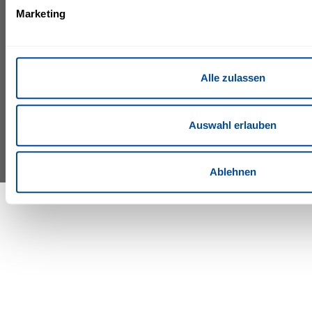
Austria
Terms and
Marketing
wildental@lopesan.com
conditions
+43 5517 6544 0
Imprint
+43 5517 6544 8
Site Map
Alle zulassen
©IFA by Lopesan Hotels 2026
Auswahl erlauben
Ablehnen