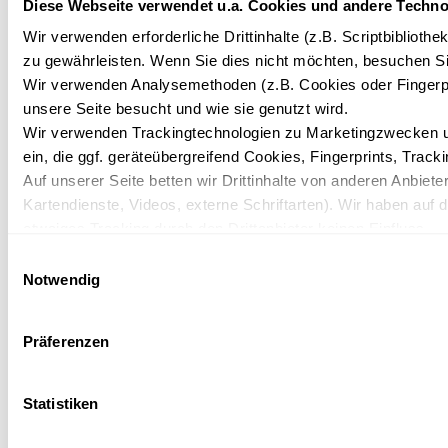
Diese Webseite verwendet u.a. Cookies und andere Techno
Wir verwenden erforderliche Drittinhalte (z.B. Scriptbiblioth
zu gewährleisten. Wenn Sie dies nicht möchten, besuchen Sie
Wir verwenden Analysemethoden (z.B. Cookies oder Fingerpr
Silvester 2026
unsere Seite besucht und wie sie genutzt wird.
IFA Alpenhof Wildental | Übernachtungen ab 1421,- €
Wir verwenden Trackingtechnologien zu Marketingzwecken un
pro Person
ein, die ggf. geräteübergreifend Cookies, Fingerprints, Trac
Auf unserer Seite betten wir Drittinhalte von anderen Anbieter
Kartendienste, Videos, externe Schriftarten). Wir haben auf 
etwaiges Tracking durch den Drittanbieter keinen Einfluss.
Einzelheiten
Zur Buchung
Mit Ihrer Einstellung willigen Sie in die oben beschriebenen 
Einwilligungsauswahl
Einwilligung mit Wirkung für die Zukunft widerrufen. Mehr Inf
Notwendig
Datenschutzerklärung.
Präferenzen
Statistiken