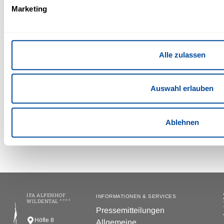
Marketing
Dreikönig im Schnee 2027
Alle zulassen
IFA Alpenhof Wildental | 4 Übernachtungen ab 784,- €
pro Person
Auswahl erlauben
Einzelheiten
Zur Buchung
Ablehnen
IFA ALPENHOF
INFORMATIONEN & SERVICES
WILDENTAL ****
Pressemitteilungen
Höfle 8
Allgemeine