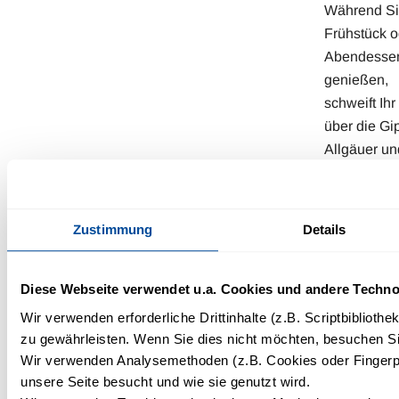
Während Si
Frühstück o
Abendesse
genießen,
schweift Ihr
über die Gip
Allgäuer un
Vorarlberge
Alpen. So w
jede Mahlze
Zustimmung
Details
einem
unvergessl
Erlebnis im
Diese Webseite verwendet u.a. Cookies und andere Techno
Kleinwalsert
Wir verwenden erforderliche Drittinhalte (z.B. Scriptbiblioth
zu gewährleisten. Wenn Sie dies nicht möchten, besuchen Sie
Wir verwenden Analysemethoden (z.B. Cookies oder Fingerpr
unsere Seite besucht und wie sie genutzt wird.