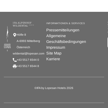
IFA ALPENHOF
INFORMATIONEN & SERVICES
WILDENTAL ****
Pressemitteilungen
Höfle 8
Allgemeine
A-6993 Mittelberg
Geschäftsbedingungen
Impressum
Österreich
Site Map
wildental@lopesan.com
Karriere
+43 5517 6544 0
+43 5517 6544 8
©IFA by Lopesan Hotels 2026