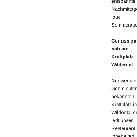
entspannte
Nachmittag
laue
Sommerabe
Genuss ga
nah am
Kraftplatz
Wildental
Nur wenige
Gehminute
bekannten
Kraftplatz i
Wildental en
lädt unser
Restaurant
Innehalten 