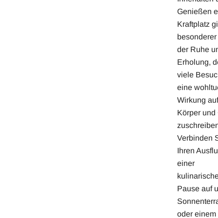
Genießen e
Kraftplatz gi
besonderer 
der Ruhe u
Erholung, 
viele Besuc
eine wohlt
Wirkung au
Körper und 
zuschreiben
Verbinden 
Ihren Ausflu
einer
kulinarisch
Pause auf 
Sonnenterr
oder einem