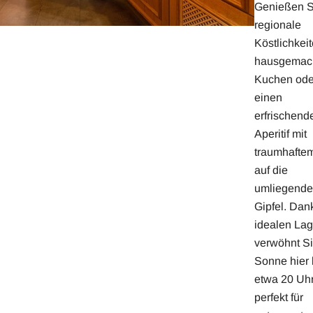
Genießen S
regionale
Köstlichkeit
hausgemac
Kuchen ode
einen
erfrischend
Aperitif mit
traumhaftem
auf die
umliegend
Gipfel. Dan
idealen La
verwöhnt Si
Sonne hier 
etwa 20 Uhr
perfekt für