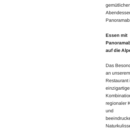
gemütliche
Abendessen
Panoramabl
Essen mit
Panoramab
auf die Alp
Das Beson
an unserem
Restaurant i
einzigartige
Kombinatio
regionaler 
und
beeindruck
Naturkuliss