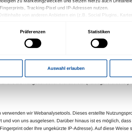
logien zu Marketingzwecken und setzen hierzu auch Drittanbiete
Fingerprints, Tracking-Pixel und IP-Adressen nutzen.
Drittinhalte von anderen Anbietern ein (z.B. Social Plugins, Kart
nagement-Plattform (Einwilligungs-bwz. Cookie-Banner). Die
die weitere Datenverarbeitung und ein etwaiges Tracking durch de
ollierung der von Ihnen
Präferenzen
Statistiken
n Sie in die oben beschriebenen Vorgänge ein. Sie können Ihre Ein
 von Art. 6 Abs. 1 S. 1 lit. f DSGVO, in unserem berechtigten 
ormationen finden Sie in unserer Datenschutzerklärung.
 Einwilligung(en) nachweisen zu
t erteilten Einwilligungen sowie Teile Ihrer Nutzungsdaten we
 Ihre Einwilligungen können weiterhin
 Sie hierzu unter dem Verknüpfungspunkt „Erforderliche Cookies
Auswahl erlauben
r uns als kraftgebundener Dienstleister (Auftragsverarbeiter) tä
 verwenden wir Webanalysetools. Dieses erstellte Nutzungspro
t und von uns ausgelesen. Darüber hinaus ist es möglich, das
-Fingerprint oder Ihre ungekürzte IP-Adresse). Auf diese Weise