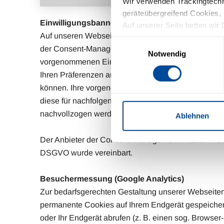
Wir verwenden Trackingtechno
geräteübergreifend Cookies, 
Einwilligungsbanner
Auf unserer Seite betten wir 
Auf unseren Webseiten nutzen wir eine Consent-Ma
Schriftarten). Wir haben auf 
Einwilligungsauswahl
der Consent-Management-Plattform sowie der Protok
Einfluss.
Notwendig
Mit Ihrer Einstellung willige
vorgenommenen Einstellungen erfolgen auf Grundlage
Zukunft widerrufen. Mehr Inf
Ihren Präferenzen auszuspielen und Ihre erteilte(n)
können. Ihre vorgenommenen Einstellungen, die dami
diese für nachfolgende Seitenanfragen erhalten und
nachvollzogen werden. Weitere Informationen finden
Ablehnen
Der Anbieter der Consent-Management-Plattform ist fü
DSGVO wurde vereinbart.​
Besuchermessung (Google Analytics)
Zur bedarfsgerechten Gestaltung unserer Webseiten
permanente Cookies auf Ihrem Endgerät gespeicher
oder Ihr Endgerät abrufen (z. B. einen sog. Browser