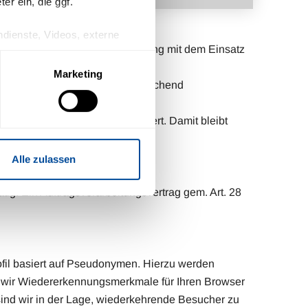
r ein, die ggf.
endienste, Videos, externe
 Verarbeitungen im Zusammenhang mit dem Einsatz
n Drittanbieter keinen
Marketing
willigung mit Wirkung für die
Interesse unsere Inhalte entsprechend
rden in einem Cookie gespeichert. Damit bleibt
“ (s.o.).
Alle zulassen
tig. Ein Auftragsverarbeitungsvertrag gem. Art. 28
fil basiert auf Pseudonymen. Hierzu werden
s wir Wiedererkennungsmerkmale für Ihren Browser
 sind wir in der Lage, wiederkehrende Besucher zu