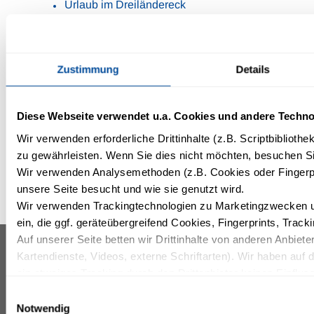
Urlaub im Dreiländereck
Kontakt
Galerie
Zustimmung
Details
Karriere
Allgemeine Geschäftsbedingungen
Diese Webseite verwendet u.a. Cookies und andere Techno
Site Map
Wir verwenden erforderliche Drittinhalte (z.B. Scriptbiblioth
Treuekarte
zu gewährleisten. Wenn Sie dies nicht möchten, besuchen Sie
Inklusivleistungen
Wir verwenden Analysemethoden (z.B. Cookies oder Fingerpr
Gutscheinanfrage
unsere Seite besucht und wie sie genutzt wird.
Wir verwenden Trackingtechnologien zu Marketingzwecken un
ein, die ggf. geräteübergreifend Cookies, Fingerprints, Trac
Auf unserer Seite betten wir Drittinhalte von anderen Anbieter
Kartendienste, Videos, externe Schriftarten). Wir haben auf 
Z
IFA SCHÖNECK HOTEL
INFORMATIONEN & SERVICES
& FERIENPARK ***
N
ein etwaiges Tracking durch den Drittanbieter keinen Einflus
SUPERIOR
Pressemitteilungen
Mit Ihrer Einstellung willigen Sie in die oben beschriebenen 
Karriere
Einwilligungsauswahl
Hohe Reuth 5
Einwilligung mit Wirkung für die Zukunft widerrufen. Mehr Inf
Notwendig
Nachhaltigkeit