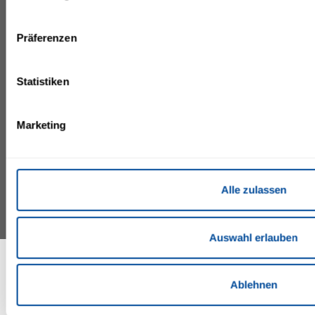
08261 Schöneck
Datenschutzerklärung.
Allgemeine
Deutschland
Geschäftsbedingungen
Präferenzen
info.isc@lopesan.com
Impressum
+49 37464 30
Site Map
+49 37464 310 00
Treuekarte
Statistiken
Inklusivleistungen
Gutscheinanfrage
Marketing
©IFA by Lopesan Hotels 2026
Alle zulassen
Auswahl erlauben
Ablehnen