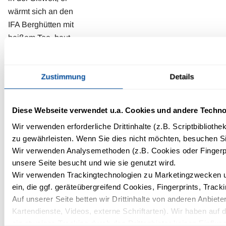
wärmt sich an den
IFA Berghütten mit
heißem Tee, baut
ein
Vogelfutterhaus
Zustimmung
Details
und besucht Dinky
in der IFA Aqua
World. Einfach auf
Diese Webseite verwendet u.a. Cookies und andere Techno
das Bild klicken
Wir verwenden erforderliche Drittinhalte (z.B. Scriptbiblioth
und das Malheft
zu gewährleisten. Wenn Sie dies nicht möchten, besuchen Sie
„Schöni hat tolle
Wir verwenden Analysemethoden (z.B. Cookies oder Fingerpr
Winterferien“
unsere Seite besucht und wie sie genutzt wird.
downloaden, dann
Wir verwenden Trackingtechnologien zu Marketingzwecken un
ausdrucken und
ein, die ggf. geräteübergreifend Cookies, Fingerprints, Trac
der Malspaß kann
Auf unserer Seite betten wir Drittinhalte von anderen Anbieter
beginnen.
Kartendienste, Videos, externe Schriftarten). Wir haben auf 
ein etwaiges Tracking durch den Drittanbieter keinen Einflus