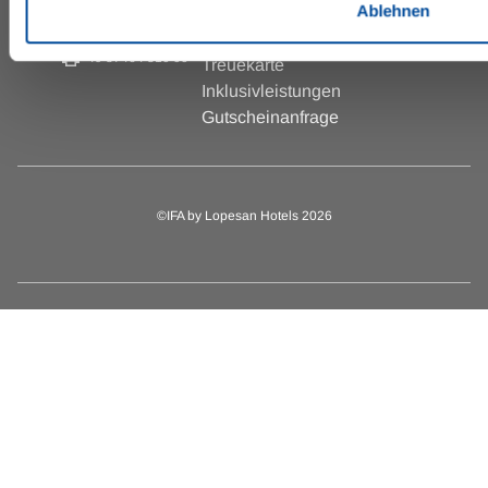
info.isc@lopesan.com
Ablehnen
Impressum
+49 37464 30
Site Map
+49 37464 310 00
Treuekarte
Inklusivleistungen
Gutscheinanfrage
©IFA by Lopesan Hotels 2026