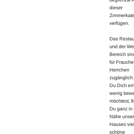
dieser
Zimmerkate
verfügen.
Das Restau
und der We
Bereich sin
für Frauch
Herrchen
zugänglich
Du Dich ei
wenig bew
möchtest, f
Du ganz in 
Nähe unse
Hauses vie
schöne