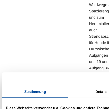
Waldwege 
Spazieren
und zum
Herumtollen
auch
Strandabsch
für Hunde f
Du zwische
Aufgängen
und 19 und
Aufgang 36
- von Mai b
Oktober. D
Rest des J
Zustimmung
Details
steht Dir de
gesamte St
zur Verfügu
Diese Webseite verwendet u.a. Cookies und andere Techno