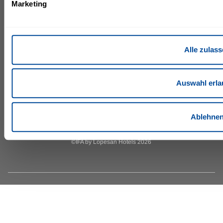
Marketing
Waldstraße 1
Allgemeine
18181 Seeheilbad
Geschäftsbedingungen
Impressum
Graal-Müritz
Site Map
Deutschland
Alle zulas
Gutscheinanfrage
graal-
mueritz@lopesan.com
Auswahl erla
+49 38206 730
+49 38206734 444
Ablehne
©IFA by Lopesan Hotels 2026