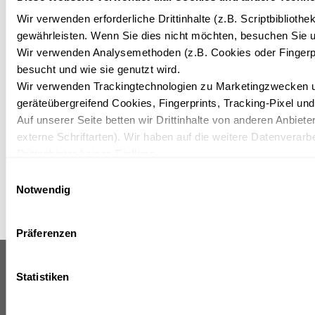
Sollten Fr
Wir verwenden erforderliche Drittinhalte (z.B. Scriptbiblioth
und Herrch
gewährleisten. Wenn Sie dies nicht möchten, besuchen Sie un
nicht daran
Wir verwenden Analysemethoden (z.B. Cookies oder Fingerpr
denken, eri
besucht und wie sie genutzt wird.
sie bitte da
Wir verwenden Trackingtechnologien zu Marketingzwecken und
dass im Ort
geräteübergreifend Cookies, Fingerprints, Tracking-Pixel un
Leinenzwa
Auf unserer Seite betten wir Drittinhalte von anderen Anbiete
externe Schriftarten). Wir haben auf die weitere Datenverarb
herrscht.
Drittanbieter keinen Einfluss.
Mit Ihrer Einstellung willigen Sie in die oben beschriebenen 
Einwilligungsauswahl
Wirkung für die Zukunft widerrufen. Mehr Informationen find
Notwendig
Präferenzen
IFA GRAAL-MÜRITZ
INFORMATIONEN & SERVICES
Statistiken
HOTEL, SPA &
TAGUNGEN ****
Pressemitteilungen
SUPERIOR
Karriere