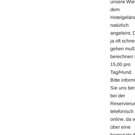
unsere Wie
dem
Hotelgelän
natürlich
angeleint. 
ja oft schne
gehen muß.
berechnen 
15,00 pro
Tag/Hund.
Bitte inform
Sie uns ber
bei der
Reservieru
telefonisch
online, da w
über eine
begrenzte 