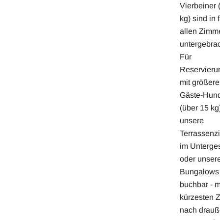
Vierbeiner 
kg) sind in 
allen Zimm
untergebrac
Für
Reservieru
mit größere
Gäste-Hun
(über 15 kg
unsere
Terrassenz
im Unterge
oder unser
Bungalows
buchbar - m
kürzesten 
nach drauß