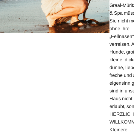
Graal-Mürit
& Spa müs
Sie nicht m
ohne Ihre
„Fellnasen"
verreisen. A
Hunde, gro
kleine, dick
dünne, lieb
freche und
eigensinnig
sind in un
Haus nicht 
erlaubt, so
HERZLICH
WILLKOM
Kleinere