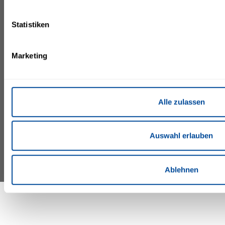
Waldstraße 1
Allgemeine
18181 Seeheilbad
Geschäftsbedingungen
Statistiken
Impressum
Graal-Müritz
Site Map
Deutschland
Gutscheinanfrage
graal-
Marketing
mueritz@lopesan.com
+49 38206 730
+49 38206734 444
Alle zulassen
Auswahl erlauben
©IFA by Lopesan Hotels 2026
Ablehnen