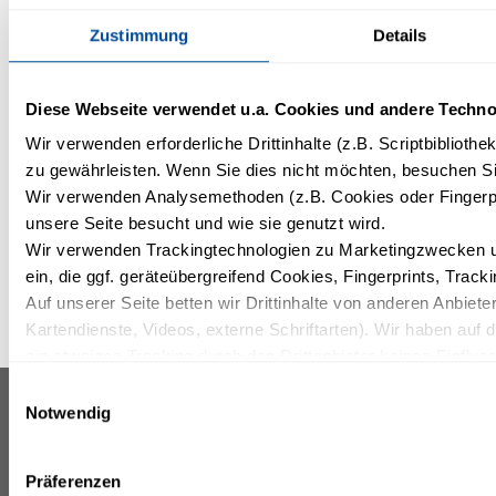
Dorf
Zustimmung
Details
Purkshof 2
18182
Rövershagen
Diese Webseite verwendet u.a. Cookies und andere Techno
038202 40 50
Wir verwenden erforderliche Drittinhalte (z.B. Scriptbiblioth
www.karls.de
zu gewährleisten. Wenn Sie dies nicht möchten, besuchen Sie
Wir verwenden Analysemethoden (z.B. Cookies oder Fingerpr
unsere Seite besucht und wie sie genutzt wird.
Wir verwenden Trackingtechnologien zu Marketingzwecken un
ein, die ggf. geräteübergreifend Cookies, Fingerprints, Trac
Auf unserer Seite betten wir Drittinhalte von anderen Anbieter
Kartendienste, Videos, externe Schriftarten). Wir haben auf 
ein etwaiges Tracking durch den Drittanbieter keinen Einflus
Mit Ihrer Einstellung willigen Sie in die oben beschriebenen 
Einwilligungsauswahl
Einwilligung mit Wirkung für die Zukunft widerrufen. Mehr Inf
Notwendig
IFA GRAAL-MÜRITZ
INFORMATIONEN & SERVICES
HOTEL, SPA &
Datenschutzerklärung.
TAGUNGEN ****
Pressemitteilungen
SUPERIOR
Karriere
Präferenzen