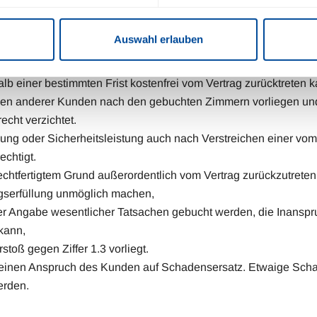
ch nicht oder nicht in der geforderten Höhe entstanden ist.
Auswahl erlauben
b einer bestimmten Frist kostenfrei vom Vertrag zurücktreten kan
agen anderer Kunden nach den gebuchten Zimmern vorliegen un
echt verzichtet.
lung oder Sicherheitsleistung auch nach Verstreichen einer vo
echtigt.
gerechtfertigtem Grund außerordentlich vom Vertrag zurückzutre
agserfüllung unmöglich machen,
er Angabe wesentlicher Tatsachen gebucht werden, die Inanspr
kann,
stoß gegen Ziffer 1.3 vorliegt.
et keinen Anspruch des Kunden auf Schadensersatz. Etwaige Sc
erden.