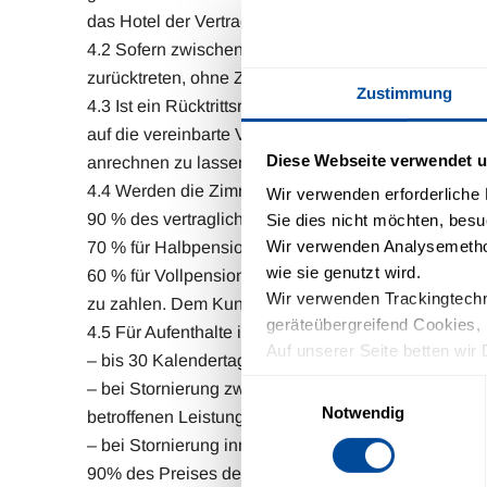
das Hotel der Vertragsaufhebung ausdrücklich zust
4.2 Sofern zwischen dem Hotel und dem Kunden ein 
zurücktreten, ohne Zahlungs- oder Schadensersatzan
Zustimmung
4.3 Ist ein Rücktrittsrecht nicht vereinbart oder be
auf die vereinbarte Vergütung trotz Nichtinanspru
Diese Webseite verwendet u
anrechnen zu lassen.
4.4 Werden die Zimmer nicht anderweitig vermietet,
Wir verwenden erforderliche D
90 % des vertraglich vereinbarten Preises für Übe
Sie dies nicht möchten, besu
Wir verwenden Analysemethod
70 % für Halbpensionsarrangements und
wie sie genutzt wird.
60 % für Vollpensionsarrangements
Wir verwenden Trackingtechno
zu zahlen. Dem Kunden steht der Nachweis frei, dass
geräteübergreifend Cookies, 
4.5 Für Aufenthalte im Zeitraum von Weihnachten und
Auf unserer Seite betten wir 
– bis 30 Kalendertage vor dem vereinbarten Anreiset
Schriftarten). Wir haben auf 
Einwilligungsauswahl
– bei Stornierung zwischen 29 und 10 Kalendertage
Einfluss.
Notwendig
betroffenen Leistungen,
Mit Ihrer Einstellung willige
– bei Stornierung innerhalb von 9 Kalendertagen v
Zukunft widerrufen. Mehr Inf
90% des Preises der betroffenen Leistungen.