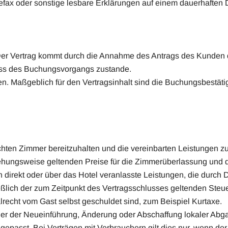
efax oder sonstige lesbare Erklärungen auf einem dauerhaften 
 Der Vertrag kommt durch die Annahme des Antrags des Kunden 
uss des Buchungsvorgangs zustande.
en. Maßgeblich für den Vertragsinhalt sind die Buchungsbestät
chten Zimmer bereitzuhalten und die vereinbarten Leistungen zu
beziehungsweise geltenden Preise für die Zimmerüberlassung un
 direkt oder über das Hotel veranlasste Leistungen, die durch 
ießlich der zum Zeitpunkt des Vertragsschlusses geltenden Steu
echt vom Gast selbst geschuldet sind, zum Beispiel Kurtaxe.
der der Neueinführung, Änderung oder Abschaffung lokaler Ab
epasst. Bei Verträgen mit Verbrauchern gilt dies nur, wenn d