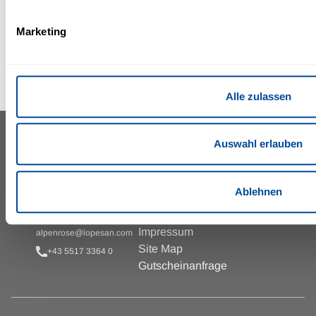
Bergschule
Kleinwalsertal
Marketing
Informationen &
Buchung
Alle zulassen
Auswahl erlauben
IFA ALPENROSE HOTEL
INFORMATIONEN & SERVICES
***
Pressemitteilungen
Walserstrasse 346
Karriere
Ablehnen
A-6993 Mittelberg
Allgemeine
Geschäftsbedingungen
Österreich
Impressum
alpenrose@lopesan.com
Site Map
+43 5517 3364 0
Gutscheinanfrage