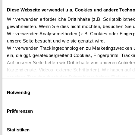
Sommeraktivitäten
Winteraktivitäten
Diese Webseite verwendet u.a. Cookies und andere Techno
Wir verwenden erforderliche Drittinhalte (z.B. Scriptbiblioth
gewährleisten. Wenn Sie dies nicht möchten, besuchen Sie un
Wir verwenden Analysemethoden (z.B. Cookies oder Fingerpr
unsere Seite besucht und wie sie genutzt wird.
Wir verwenden Trackingtechnologien zu Marketingzwecken un
ein, die ggf. geräteübergreifend Cookies, Fingerprints, Trac
Auf unserer Seite betten wir Drittinhalte von anderen Anbieter
Kartendienste, Videos, externe Schriftarten). Wir haben auf 
etwaiges Tracking durch den Drittanbieter keinen Einfluss.
Mit Ihrer Einstellung willigen Sie in die oben beschriebenen 
Einwilligungsauswahl
Einwilligung mit Wirkung für die Zukunft widerrufen. Mehr Inf
Notwendig
Datenschutzerklärung.
Präferenzen
Sommer- und
Winteraktivitäten
Statistiken