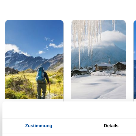
Sommeraktivitäten
Winteraktivitäten
Ein Tal, das dir Berge
Paradies für
gibt!
Winteraktivitäten.
Zustimmung
Details