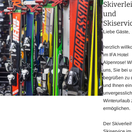
Skiverle
und
Skiservi
Liebe Gäste,
herzlich wil
im IFA Hotel
Alpenrose! Wi
uns, Sie bei 
begrüßen zu 
und Ihnen ei
unvergesslic
Winterurlaub 
ermöglichen.
Der Skiverlei
Skiservice im