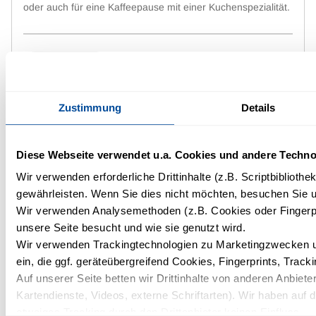
oder auch für eine Kaffeepause mit einer Kuchenspezialität.
Einzelheiten
Zustimmung
Details
Diese Webseite verwendet u.a. Cookies und andere Techno
Wir verwenden erforderliche Drittinhalte (z.B. Scriptbiblioth
gewährleisten. Wenn Sie dies nicht möchten, besuchen Sie un
Wir verwenden Analysemethoden (z.B. Cookies oder Fingerpr
unsere Seite besucht und wie sie genutzt wird.
Wir verwenden Trackingtechnologien zu Marketingzwecken un
ein, die ggf. geräteübergreifend Cookies, Fingerprints, Trac
LUNCHPAKET
Auf unserer Seite betten wir Drittinhalte von anderen Anbieter
Lunchpaket
Kartendienste, Videos, externe Schriftarten). Wir haben auf 
Für Ihre Wanderung, Fahrradtour oder Ski-Ausflug bereiten
etwaiges Tracking durch den Drittanbieter keinen Einfluss.