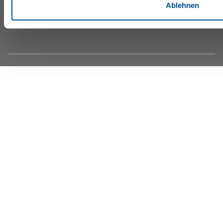
Ablehnen
©IFA by Lopesan Hotels 2026