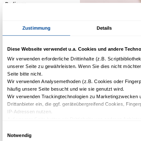
Pedicure
Foot bath
Skin and nail
Zustimmung
Details
care
Massage with
Diese Webseite verwendet u.a. Cookies und andere Techno
protective
care
Wir verwenden erforderliche Drittinhalte (z.B. Scriptbiblioth
unserer Seite zu gewährleisten. Wenn Sie dies nicht möchte
Duration: approx.
Seite bitte nicht.
40 minutes | Price:
Wir verwenden Analysemethoden (z.B. Cookies oder Fingerp
€65.00
häufig unsere Seite besucht und wie sie genutzt wird.
Wir verwenden Trackingtechnologien zu Marketingzwecken u
Drittanbieter ein, die ggf. geräteübergreifend Cookies, Finger
IP-Adressen nutzen.
Auf unserer Seite betten wir Drittinhalte von anderen Anbieter
Kartendienste, Videos, externe Schriftarten). Wir haben auf d
Einwilligungsauswahl
Datenverarbeitung und ein etwaiges Tracking durch den Dritt
Notwendig