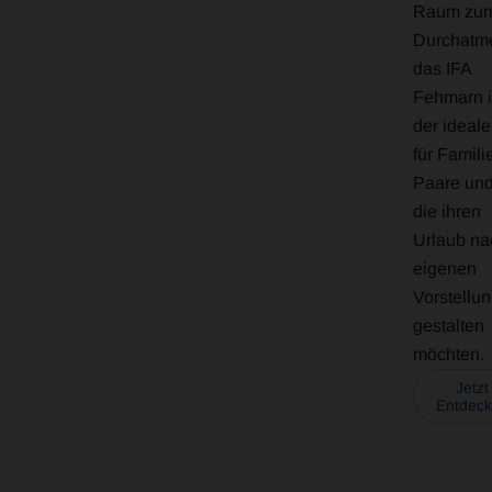
Raum zu
Durchatm
das IFA
Fehmarn i
der ideale
für Famili
Paare und 
die ihren
Urlaub na
eigenen
Vorstellu
gestalten
möchten.
Jetzt
Entdec