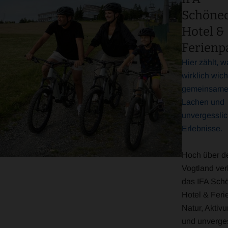
Schöne
Hotel &
Ferienp
Hier zählt, w
wirklich wicht
gemeinsame 
Lachen und
unvergessli
Erlebnisse.
Hoch über 
Vogtland ver
das IFA Sch
Hotel & Feri
Natur, Aktivu
und unverge