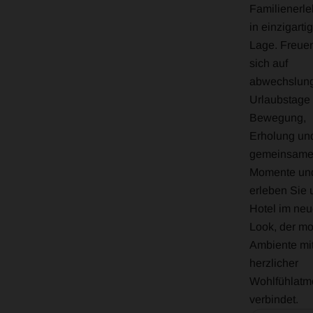
Familienerle
in einzigarti
Lage. Freue
sich auf
abwechslung
Urlaubstage 
Bewegung,
Erholung un
gemeinsame
Momente un
erleben Sie 
Hotel im ne
Look, der m
Ambiente mi
herzlicher
Wohlfühlatm
verbindet.