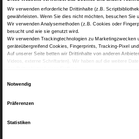
Wir verwenden erforderliche Drittinhalte (z.B. Scriptbiblioth
Close
gewährleisten. Wenn Sie dies nicht möchten, besuchen Sie un
Wir verwenden Analysemethoden (z.B. Cookies oder Fingerpr
besucht und wie sie genutzt wird.
Wir verwenden Trackingtechnologien zu Marketingzwecken und
Sommerauszeit - 5 Nächte genießen, nur 4 zahlen
geräteübergreifend Cookies, Fingerprints, Tracking-Pixel un
IFA Graal-Müritz | 5=4 Angebot ab 702,00 Euro pro Person
Auf unserer Seite betten wir Drittinhalte von anderen Anbieter
Videos, externe Schriftarten). Wir haben auf die weitere Dat
den Drittanbieter keinen Einfluss.
Mit Ihrer Einstellung willigen Sie in die oben beschriebenen 
Einwilligungsauswahl
Einzelheiten
Zur Buchung
Wirkung für die Zukunft widerrufen. Mehr Informationen find
Notwendig
Load More
Präferenzen
✨ Exklusive Einblicke. N
Statistiken
IFA by Lopesan Hotels erleben
Erhalten Sie besondere Angebote, Insider-Tipps u