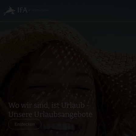
Wo
wir
sind,
ist
Urlaub
-
Unsere
Wo wir sind, ist Urlaub -
Urlaubsangebote
Unsere Urlaubsangebote
Entdecken