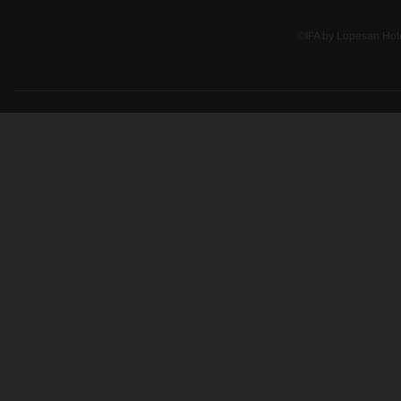
©IFA by Lopesan Hot