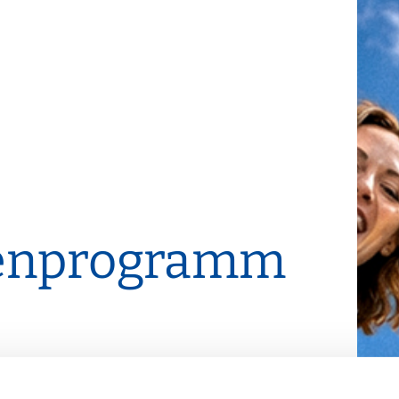
enprogramm
samer Zeit rufen, beginnen im IFA