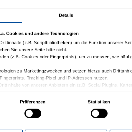
rienmomente für die ganze Familie.
Sommerferienprogramm mit kleinen Abenteuern,
Details
n. Mal aktiv, mal entspannt — aber immer
Klein.
.a. Cookies und andere Technologien
rittinhalte (z.B. Scriptbibliotheken) um die Funktion unserer Se
chen Sie unsere Seite bitte nicht.
en (z.B. Cookies oder Fingerprints), um zu messen, wie häufig
logien zu Marketingzwecken und setzen hierzu auch Drittanbiete
Fingerprints, Tracking-Pixel und IP-Adressen nutzen.
Drittinhalte von anderen Anbietern ein (z.B. Social Plugins, Kart
die weitere Datenverarbeitung und ein etwaiges Tracking durch de
Präferenzen
Statistiken
n Sie in die oben beschriebenen Vorgänge ein. Sie können Ihre Ein
ormationen finden Sie in unserer Datenschutzerklärung.