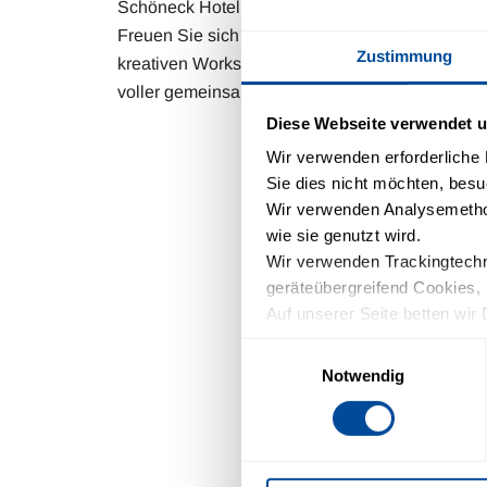
Schöneck Hotel & Ferienpark unvergessliche Fe
Freuen Sie sich auf ein liebevoll gestaltetes 
Zustimmung
kreativen Workshops und besonderen Erlebnisse
voller gemeinsamer Erinnerungen für Groß und 
Diese Webseite verwendet u
Wir verwenden erforderliche D
Sie dies nicht möchten, besu
Wir verwenden Analysemethod
wie sie genutzt wird.
Wir verwenden Trackingtechno
geräteübergreifend Cookies, 
Auf unserer Seite betten wir 
Schriftarten). Wir haben auf 
Einwilligungsauswahl
Einfluss.
Notwendig
Mit Ihrer Einstellung willige
Zukunft widerrufen. Mehr Inf