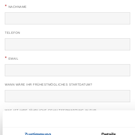
*
NACHNAME
TELEFON
*
EMAIL
WANN WÄRE IHR FRÜHESTMÖGLICHES STARTDATUM?
WAS IST IHRE JÄHRLICHE GEHALTSERWARTUNG IN EUR
Zustimmung
Details