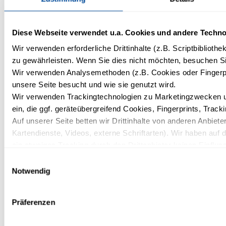
*
MITTEILUNG
Diese Webseite verwendet u.a. Cookies und andere Techno
Wir verwenden erforderliche Drittinhalte (z.B. Scriptbiblioth
zu gewährleisten. Wenn Sie dies nicht möchten, besuchen Sie
Wir verwenden Analysemethoden (z.B. Cookies oder Fingerpr
ANLAGEN (BEWERBUNG, LEBENSLAUF,...) IM PDF FORMAT
unsere Seite besucht und wie sie genutzt wird.
Wir verwenden Trackingtechnologien zu Marketingzwecken un
ein, die ggf. geräteübergreifend Cookies, Fingerprints, Trac
Auf unserer Seite betten wir Drittinhalte von anderen Anbieter
ANLAGEN (BEWERBUNG, LEBENSLAUF,...) IM PDF FORMAT
Kartendienste, Videos, externe Schriftarten). Wir haben auf 
ein etwaiges Tracking durch den Drittanbieter keinen Einflus
Mit Ihrer Einstellung willigen Sie in die oben beschriebenen 
Einwilligungsauswahl
Einwilligung mit Wirkung für die Zukunft widerrufen. Mehr Inf
Notwendig
Datenschutzerklärung.
Information nach Art. 13 Datenschutz-Grundverordnung
Präferenzen
(DSGVO) für Bewerbende