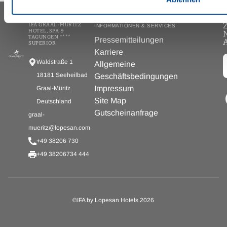
IFA GRAAL-MÜRITZ
INFORMATIONEN & SERVICES
HOTEL, SPA &
TAGUNGEN ****
Pressemitteilungen
SUPERIOR
Karriere
Waldstraße 1
Allgemeine
18181 Seeheilbad
Geschäftsbedingungen
Impressum
Graal-Müritz
Site Map
Deutschland
Gutscheinanfrage
graal-
mueritz@lopesan.com
+49 38206 730
+49 38206734 444
©IFA by Lopesan Hotels 2026