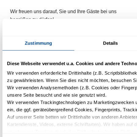
Wir freuen uns darauf, Sie und Ihre Gäste bei uns
begrüßen zu dürfen!
Tel.: +49 38206 730
Zustimmung
Details
Fax.: +49 38206734 444
E-Mail:
graal-mueritz@lopesan.com
*
FIRST NAME
Diese Webseite verwendet u.a. Cookies und andere Techno
Wir verwenden erforderliche Drittinhalte (z.B. Scriptbiblioth
zu gewährleisten. Wenn Sie dies nicht möchten, besuchen Sie
*
NAME
Wir verwenden Analysemethoden (z.B. Cookies oder Fingerpr
unsere Seite besucht und wie sie genutzt wird.
Wir verwenden Trackingtechnologien zu Marketingzwecken un
*
ein, die ggf. geräteübergreifend Cookies, Fingerprints, Trac
I AM INTERESTED IN...
Auf unserer Seite betten wir Drittinhalte von anderen Anbieter
Kartendienste, Videos, externe Schriftarten). Wir haben auf 
ein etwaiges Tracking durch den Drittanbieter keinen Einflus