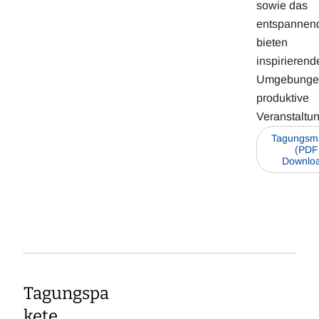
sowie das
entspannen
bieten
inspirierend
Umgebungen
produktive
Veranstaltu
Tagungsm
(PDF
Downlo
Tagungspa
kete