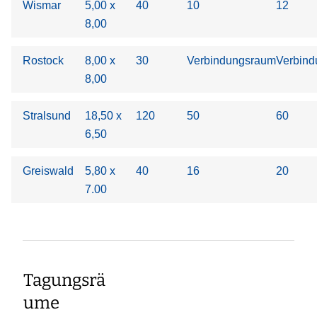
Wismar
5,00 x
40
10
12
8,00
Rostock
8,00 x
30
Verbindungsraum
Verbin
8,00
Stralsund
18,50 x
120
50
60
6,50
Greiswald
5,80 x
40
16
20
7.00
Tagungsrä
ume