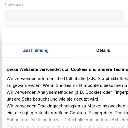
*
VORNAME
*
NACHNAME
Zustimmung
Details
TELEFON
Diese Webseite verwendet u.a. Cookies und andere Techno
Wir verwenden erforderliche Drittinhalte (z.B. Scriptbiblioth
*
EMAIL
zu gewährleisten. Wenn Sie dies nicht möchten, besuchen Sie
Wir verwenden Analysemethoden (z.B. Cookies oder Fingerpr
unsere Seite besucht und wie sie genutzt wird.
WANN WÄRE IHR FRÜHESTMÖGLICHES STARTDATUM?
Wir verwenden Trackingtechnologien zu Marketingzwecken un
ein, die ggf. geräteübergreifend Cookies, Fingerprints, Trac
Auf unserer Seite betten wir Drittinhalte von anderen Anbieter
Kartendienste, Videos, externe Schriftarten). Wir haben auf 