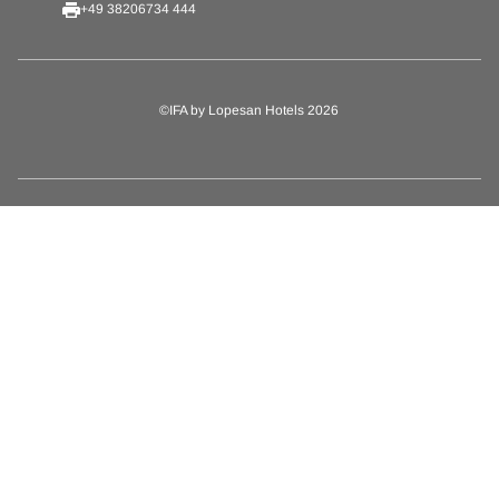
+49 38206734 444
©IFA by Lopesan Hotels 2026