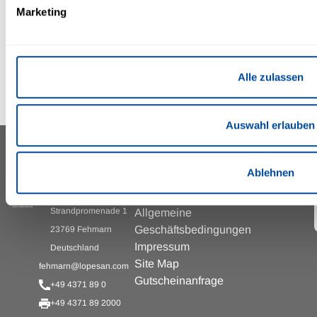
KINDER
Marketing
Kinderspielplätze
auf Fehmarn
Informationen
Alle zulassen
Auswahl erlauben
IFA FEHMARN HOTEL &
INFORMATIONEN & SERVICES
FERIEN-CENTRUM ***
Ablehnen
Pressemitteilungen
Zur
Karriere
Strandpromenade 1
Allgemeine
Geschäftsbedingungen
23769 Fehmarn
Impressum
Deutschland
Site Map
fehmarn@lopesan.com
Gutscheinanfrage
+49 4371 89 0
+49 4371 89 2000