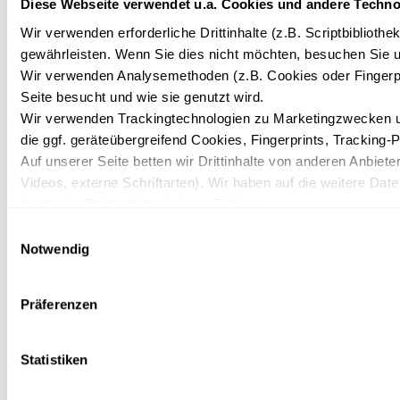
Diese Webseite verwendet u.a. Cookies und andere Techno
AUSFLUGSZIELE
AUSFLUGSZIELE
AU
Galileo
Wasservogelreservat
Ku
Wir verwenden erforderliche Drittinhalte (z.B. Scriptbiblioth
gewährleisten. Wenn Sie dies nicht möchten, besuchen Sie un
Wissenwelt
Wallnau
Wir verwenden Analysemethoden (z.B. Cookies oder Fingerpr
Seite besucht und wie sie genutzt wird.
Informationen
Informationen
Wir verwenden Trackingtechnologien zu Marketingzwecken und
die ggf. geräteübergreifend Cookies, Fingerprints, Tracking-
Auf unserer Seite betten wir Drittinhalte von anderen Anbieter
Videos, externe Schriftarten). Wir haben auf die weitere Dat
durch den Drittanbieter keinen Einfluss.
Mit Ihrer Einstellung willigen Sie in die oben beschriebenen 
Einwilligungsauswahl
mit Wirkung für die Zukunft widerrufen. Mehr Informationen f
Notwendig
Datenschutzerklärung.
Präferenzen
Statistiken
ANGEBOTE FÜR