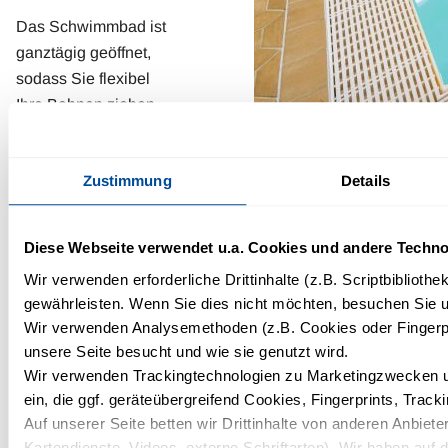
Das Schwimmbad ist
ganztägig geöffnet,
sodass Sie flexibel
Ihre Bahnen ziehen
oder einfach nur
entspannen können.
Zustimmung
Details
Kommen Sie vorbei
und erleben Sie
erholsame Stunden
Diese Webseite verwendet u.a. Cookies und andere Techno
im Hallenbad des IFA
Wir verwenden erforderliche Drittinhalte (z.B. Scriptbiblioth
Breitach Apartments.
gewährleisten. Wenn Sie dies nicht möchten, besuchen Sie un
Wir verwenden Analysemethoden (z.B. Cookies oder Fingerpr
unsere Seite besucht und wie sie genutzt wird.
Wir verwenden Trackingtechnologien zu Marketingzwecken un
ein, die ggf. geräteübergreifend Cookies, Fingerprints, Trac
Auf unserer Seite betten wir Drittinhalte von anderen Anbieter
Kartendienste, Videos, externe Schriftarten). Wir haben auf 