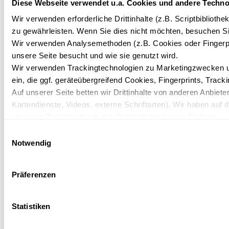
Diese Webseite verwendet u.a. Cookies und andere Techno
Wir verwenden erforderliche Drittinhalte (z.B. Scriptbiblioth
zu gewährleisten. Wenn Sie dies nicht möchten, besuchen Sie
Wir verwenden Analysemethoden (z.B. Cookies oder Fingerpr
Silvester 2026
unsere Seite besucht und wie sie genutzt wird.
IFA Alpenhof Wildental | Übernachtungen ab 1421,- €
Wir verwenden Trackingtechnologien zu Marketingzwecken un
pro Person
ein, die ggf. geräteübergreifend Cookies, Fingerprints, Trac
Auf unserer Seite betten wir Drittinhalte von anderen Anbieter
Kartendienste, Videos, externe Schriftarten). Wir haben auf 
etwaiges Tracking durch den Drittanbieter keinen Einfluss.
Einzelheiten
Zur Buchung
Mit Ihrer Einstellung willigen Sie in die oben beschriebenen 
Einwilligungsauswahl
Einwilligung mit Wirkung für die Zukunft widerrufen. Mehr Inf
Notwendig
Datenschutzerklärung.
Präferenzen
Statistiken