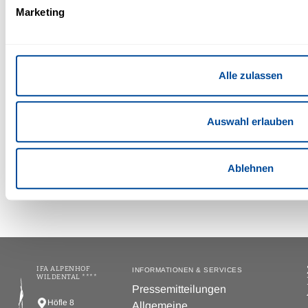
Marketing
Dreikönig im Schnee 2027
Alle zulassen
IFA Alpenhof Wildental | 4 Übernachtungen ab 784,- €
pro Person
Auswahl erlauben
Einzelheiten
Zur Buchung
Ablehnen
IFA ALPENHOF
INFORMATIONEN & SERVICES
WILDENTAL ****
Pressemitteilungen
Höfle 8
Allgemeine