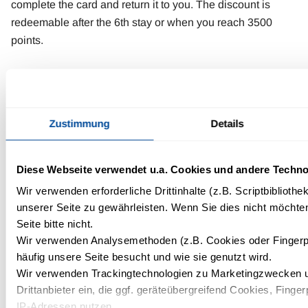
complete the card and return it to you. The discount is
redeemable after the 6th stay or when you reach 3500
points.
Total loyalty points
from 500 points €25 loyalty bonus
Zustimmung
Details
from 1000 points 50.00 € loyalty bonus
from 1500 points 75.00 € loyalty bonus
from 2000 points 100.00 € loyalty bonus
Diese Webseite verwendet u.a. Cookies und andere Techno
from 2500 points 125.00 € loyalty bonus
Wir verwenden erforderliche Drittinhalte (z.B. Scriptbiblioth
from 3500 points 150.00 € loyalty bonus
unserer Seite zu gewährleisten. Wenn Sie dies nicht möchte
Seite bitte nicht.
Notes: The loyalty card is only valid in the original. No
Wir verwenden Analysemethoden (z.B. Cookies oder Fingerp
replacement in case of loss. The bonus system does not
häufig unsere Seite besucht und wie sie genutzt wird.
apply, among other things, to special rates (business
Wir verwenden Trackingtechnologien zu Marketingzwecken u
Drittanbieter ein, die ggf. geräteübergreifend Cookies, Finger
guest, conference, groups, etc.), tour operator bookings,
IP-Adressen nutzen.