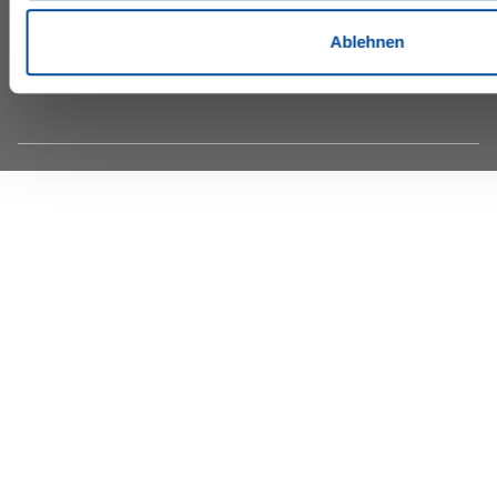
Ablehnen
©IFA by Lopesan Hotels 2026