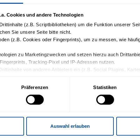
.a. Cookies und andere Technologien
rittinhalte (z.B. Scriptbibliotheken) um die Funktion unserer Se
chen Sie unsere Seite bitte nicht.
en (z.B. Cookies oder Fingerprints), um zu messen, wie häufig
logien zu Marketingzwecken und setzen hierzu auch Drittanbiete
Fingerprints, Tracking-Pixel und IP-Adressen nutzen.
Drittinhalte von anderen Anbietern ein (z.B. Social Plugins, Kart
die weitere Datenverarbeitung und ein etwaiges Tracking durch de
Präferenzen
Statistiken
n Sie in die oben beschriebenen Vorgänge ein. Sie können Ihre Ein
ormationen finden Sie in unserer Datenschutzerklärung.
Auswahl erlauben